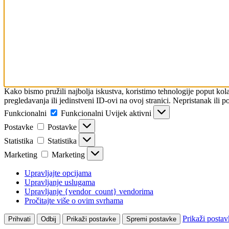
Kako bismo pružili najbolja iskustva, koristimo tehnologije poput kol
pregledavanja ili jedinstveni ID-ovi na ovoj stranici. Nepristanak ili 
Funkcionalni
Funkcionalni
Uvijek aktivni
Postavke
Postavke
Statistika
Statistika
Marketing
Marketing
Upravljajte opcijama
Upravljanje uslugama
Upravljanje {vendor_count} vendorima
Pročitajte više o ovim svrhama
Prikaži postav
Prihvati
Odbij
Prikaži postavke
Spremi postavke