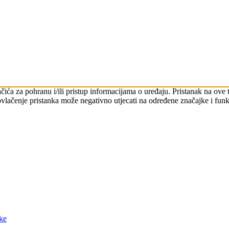
ačića za pohranu i/ili pristup informacijama o uređaju. Pristanak na o
povlačenje pristanka može negativno utjecati na određene značajke i funk
ke