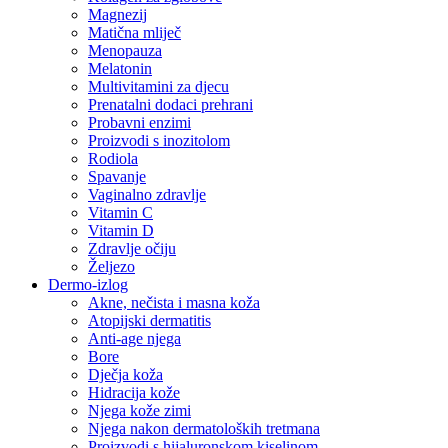
Magnezij
Matična mliječ
Menopauza
Melatonin
Multivitamini za djecu
Prenatalni dodaci prehrani
Probavni enzimi
Proizvodi s inozitolom
Rodiola
Spavanje
Vaginalno zdravlje
Vitamin C
Vitamin D
Zdravlje očiju
Željezo
Dermo-izlog
Akne, nečista i masna koža
Atopijski dermatitis
Anti-age njega
Bore
Dječja koža
Hidracija kože
Njega kože zimi
Njega nakon dermatoloških tretmana
Proizvodi s hijaluronskom kiselinom