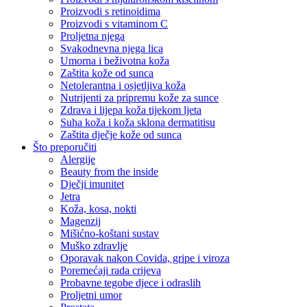
Proizvodi s retinoidima
Proizvodi s vitaminom C
Proljetna njega
Svakodnevna njega lica
Umorna i beživotna koža
Zaštita kože od sunca
Netolerantna i osjetljiva koža
Nutrijenti za pripremu kože za sunce
Zdrava i lijepa koža tijekom ljeta
Suha koža i koža sklona dermatitisu
Zaštita dječje kože od sunca
Što preporučiti
Alergije
Beauty from the inside
Dječji imunitet
Jetra
Koža, kosa, nokti
Magenzij
Mišićno-koštani sustav
Muško zdravlje
Oporavak nakon Covida, gripe i viroza
Poremećaji rada crijeva
Probavne tegobe djece i odraslih
Proljetni umor