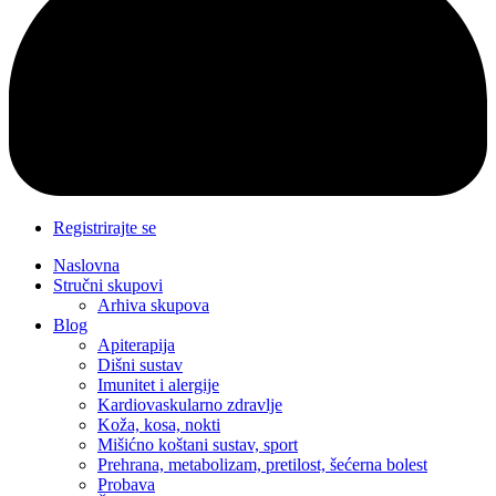
Registrirajte se
Naslovna
Stručni skupovi
Arhiva skupova
Blog
Apiterapija
Dišni sustav
Imunitet i alergije
Kardiovaskularno zdravlje
Koža, kosa, nokti
Mišićno koštani sustav, sport
Prehrana, metabolizam, pretilost, šećerna bolest
Probava