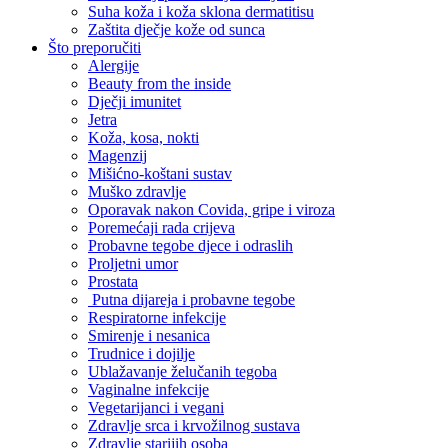
Suha koža i koža sklona dermatitisu
Zaštita dječje kože od sunca
Što preporučiti
Alergije
Beauty from the inside
Dječji imunitet
Jetra
Koža, kosa, nokti
Magenzij
Mišićno-koštani sustav
Muško zdravlje
Oporavak nakon Covida, gripe i viroza
Poremećaji rada crijeva
Probavne tegobe djece i odraslih
Proljetni umor
Prostata
Putna dijareja i probavne tegobe
Respiratorne infekcije
Smirenje i nesanica
Trudnice i dojilje
Ublažavanje želučanih tegoba
Vaginalne infekcije
Vegetarijanci i vegani
Zdravlje srca i krvožilnog sustava
Zdravlje starijih osoba