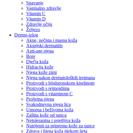
Spavanje
Vaginalno zdravlje
Vitamin C
Vitamin D
Zdravlje očiju
Željezo
Dermo-izlog
Akne, nečista i masna koža
Atopijski dermatitis
Anti-age njega
Bore
Dječja koža
Hidracija kože
Njega kože zimi
Njega nakon dermatoloških tretmana
Proizvodi s hijaluronskom kiselinom
Proizvodi s retinoidima
Proizvodi s vitaminom C
Proljetna njega
Svakodnevna njega lica
Umorna i beživotna koža
Zaštita kože od sunca
Netolerantna i osjetljiva koža
Nutrijenti za pripremu kože za sunce
Zdrava i lijepa koža tijekom ljeta