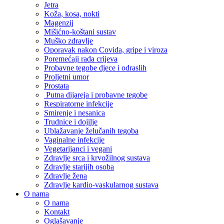
Jetra
Koža, kosa, nokti
Magenzij
Mišićno-koštani sustav
Muško zdravlje
Oporavak nakon Covida, gripe i viroza
Poremećaji rada crijeva
Probavne tegobe djece i odraslih
Proljetni umor
Prostata
Putna dijareja i probavne tegobe
Respiratorne infekcije
Smirenje i nesanica
Trudnice i dojilje
Ublažavanje želučanih tegoba
Vaginalne infekcije
Vegetarijanci i vegani
Zdravlje srca i krvožilnog sustava
Zdravlje starijih osoba
Zdravlje žena
Zdravlje kardio-vaskularnog sustava
O nama
O nama
Kontakt
Oglašavanje