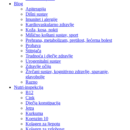
Blog
Apiterapija
Dišni sustav
Imunitet i alergije
Kardiovaskularno zdravlje
Koža, kosa, nokti
Mišićno koštani sustav, sport
Prehrana, metabolizam, pretilost, šećerna bolest
Probava
Štitnjača
Trudnoća i dječje zdravlje
Urogenitalni sustav
Zdravlje očiju
Živčani sustav, kognitivno zdravlje, spavanje,
glavobolje
Razno
Nutri-inspekcija
B12
Cink
Dječja konstipacija
Jetra
Kurkuma
Koenzim 10
Kolagen za ljepotu
Kolagen za zglobove