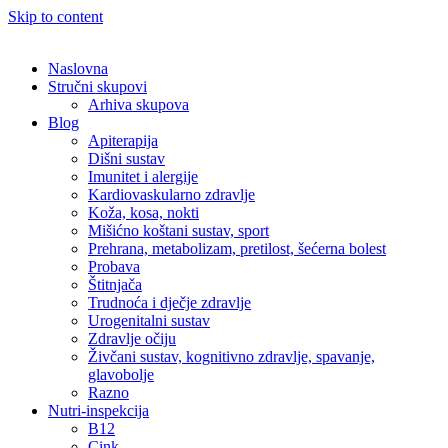
Skip to content
Naslovna
Stručni skupovi
Arhiva skupova
Blog
Apiterapija
Dišni sustav
Imunitet i alergije
Kardiovaskularno zdravlje
Koža, kosa, nokti
Mišićno koštani sustav, sport
Prehrana, metabolizam, pretilost, šećerna bolest
Probava
Štitnjača
Trudnoća i dječje zdravlje
Urogenitalni sustav
Zdravlje očiju
Živčani sustav, kognitivno zdravlje, spavanje,
glavobolje
Razno
Nutri-inspekcija
B12
Cink