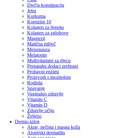
Dječja konstipacija
Jetra
Kurkuma
Koenzim 10
Kolagen za ljepotu
Kolagen za zglobove
Magnezij
Matična mliječ
Menopauza
Melatonin
Multivitamini za djecu
Prenatalni dodaci prehrani
Probavni enzimi
Proizvodi s inozitolom
Rodiola
Spavanje
Vaginalno zdravlje
Vitamin C
Vitamin D
Zdravlje očiju
Željezo
Dermo-izlog
Akne, nečista i masna koža
Atopijski dermatitis