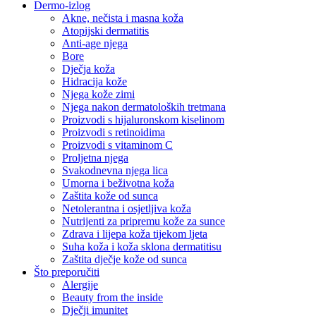
Dermo-izlog
Akne, nečista i masna koža
Atopijski dermatitis
Anti-age njega
Bore
Dječja koža
Hidracija kože
Njega kože zimi
Njega nakon dermatoloških tretmana
Proizvodi s hijaluronskom kiselinom
Proizvodi s retinoidima
Proizvodi s vitaminom C
Proljetna njega
Svakodnevna njega lica
Umorna i beživotna koža
Zaštita kože od sunca
Netolerantna i osjetljiva koža
Nutrijenti za pripremu kože za sunce
Zdrava i lijepa koža tijekom ljeta
Suha koža i koža sklona dermatitisu
Zaštita dječje kože od sunca
Što preporučiti
Alergije
Beauty from the inside
Dječji imunitet