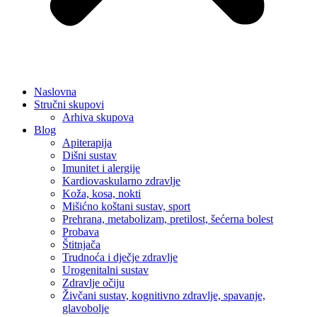
Naslovna
Stručni skupovi
Arhiva skupova
Blog
Apiterapija
Dišni sustav
Imunitet i alergije
Kardiovaskularno zdravlje
Koža, kosa, nokti
Mišićno koštani sustav, sport
Prehrana, metabolizam, pretilost, šećerna bolest
Probava
Štitnjača
Trudnoća i dječje zdravlje
Urogenitalni sustav
Zdravlje očiju
Živčani sustav, kognitivno zdravlje, spavanje,
glavobolje