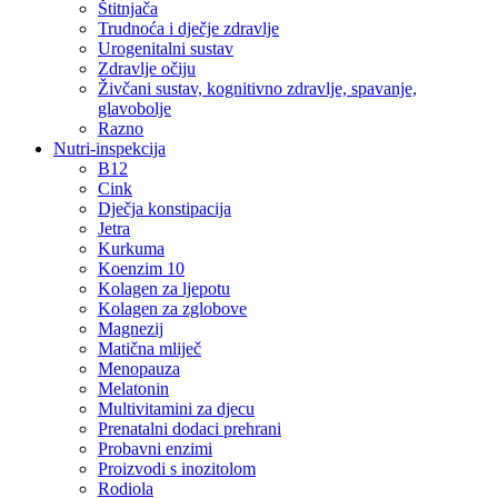
Štitnjača
Trudnoća i dječje zdravlje
Urogenitalni sustav
Zdravlje očiju
Živčani sustav, kognitivno zdravlje, spavanje,
glavobolje
Razno
Nutri-inspekcija
B12
Cink
Dječja konstipacija
Jetra
Kurkuma
Koenzim 10
Kolagen za ljepotu
Kolagen za zglobove
Magnezij
Matična mliječ
Menopauza
Melatonin
Multivitamini za djecu
Prenatalni dodaci prehrani
Probavni enzimi
Proizvodi s inozitolom
Rodiola