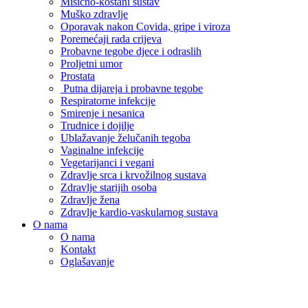
Mišićno-koštani sustav
Muško zdravlje
Oporavak nakon Covida, gripe i viroza
Poremećaji rada crijeva
Probavne tegobe djece i odraslih
Proljetni umor
Prostata
Putna dijareja i probavne tegobe
Respiratorne infekcije
Smirenje i nesanica
Trudnice i dojilje
Ublažavanje želučanih tegoba
Vaginalne infekcije
Vegetarijanci i vegani
Zdravlje srca i krvožilnog sustava
Zdravlje starijih osoba
Zdravlje žena
Zdravlje kardio-vaskularnog sustava
O nama
O nama
Kontakt
Oglašavanje