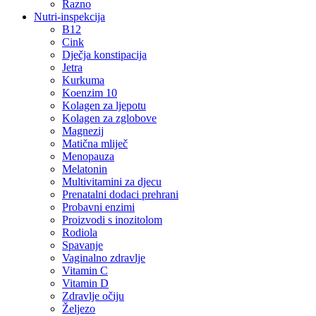
Razno
Nutri-inspekcija
B12
Cink
Dječja konstipacija
Jetra
Kurkuma
Koenzim 10
Kolagen za ljepotu
Kolagen za zglobove
Magnezij
Matična mliječ
Menopauza
Melatonin
Multivitamini za djecu
Prenatalni dodaci prehrani
Probavni enzimi
Proizvodi s inozitolom
Rodiola
Spavanje
Vaginalno zdravlje
Vitamin C
Vitamin D
Zdravlje očiju
Željezo