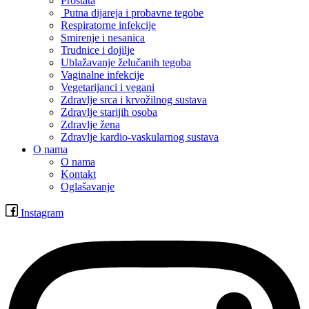
Prostata
Putna dijareja i probavne tegobe
Respiratorne infekcije
Smirenje i nesanica
Trudnice i dojilje
Ublažavanje želučanih tegoba
Vaginalne infekcije
Vegetarijanci i vegani
Zdravlje srca i krvožilnog sustava
Zdravlje starijih osoba
Zdravlje žena
Zdravlje kardio-vaskularnog sustava
O nama
O nama
Kontakt
Oglašavanje
Instagram