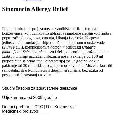
Sinomarin Allergy Relief
Potpuno prirodni sprej za nos bez antihistaminika, steroida i
konzervansa, koji učinkovito ublažava simptome alergijskog rinitisa
poput začepljenog nosa, curenja, kihanja i svrbeža. Njegova
jedinstvena formulacija s hipertoničnom otopinom morske vode
(2,3% NaCl), kompleksom
Algomer
™ (ekstrakti
Undaria
pinnatifida
i
Spirulina platensis
) i dekspantenolom, pruža dodatnu
zaštitu i umiruje nadraženu sluznicu nosa. Pakiranje od 100 ml
preporučuje se odraslima i djeci starijoj od 12 godina, dok je
pakiranje od 30 ml prikladno za djecu od 6 godina. Može se koristiti
samostalno ili u kombinaciji s drugim terapijama, bez rizika od
pospanosti ili stvaranja navike.​
Stručni časopis za zdravstvene djelatnike
U ljekarnama od 2009. godine
Dodaci prehrani | OTC | Rx | Kozmetika |
Medicinski proizvodi