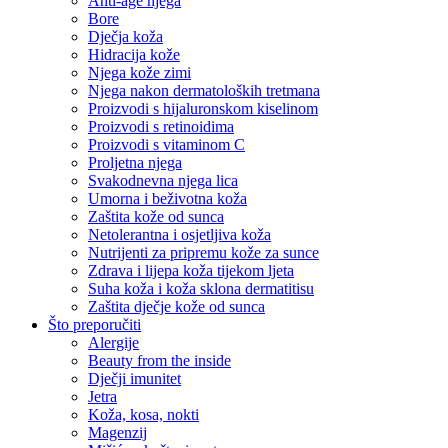
Anti-age njega
Bore
Dječja koža
Hidracija kože
Njega kože zimi
Njega nakon dermatoloških tretmana
Proizvodi s hijaluronskom kiselinom
Proizvodi s retinoidima
Proizvodi s vitaminom C
Proljetna njega
Svakodnevna njega lica
Umorna i beživotna koža
Zaštita kože od sunca
Netolerantna i osjetljiva koža
Nutrijenti za pripremu kože za sunce
Zdrava i lijepa koža tijekom ljeta
Suha koža i koža sklona dermatitisu
Zaštita dječje kože od sunca
Što preporučiti
Alergije
Beauty from the inside
Dječji imunitet
Jetra
Koža, kosa, nokti
Magenzij