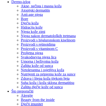
Dermo-izlog
Akne, nečista i masna koža
Atopijski dermatitis
Anti-age njega
Bore
Dječja koža
Hidracija kože
Njega kože zimi
Njega nakon dermatoloških tretmana
Proizvodi s hijaluronskom kiselinom
Proizvodi s retinoidima
Proizvodi s vitaminom C
Proljetna njega
Svakodnevna njega lica
Umorna i beživotna koža
Zaštita kože od sunca
Netolerantna i osjetljiva koža
Nutrijenti za pripremu kože za sunce
Zdrava i lijepa koža tijekom ljeta
Suha koža i koža sklona dermatitisu
Zaštita dječje kože od sunca
Što preporučiti
Alergije
Beauty from the inside
Dječji imunitet