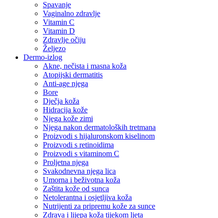
Spavanje
Vaginalno zdravlje
Vitamin C
Vitamin D
Zdravlje očiju
Željezo
Dermo-izlog
Akne, nečista i masna koža
Atopijski dermatitis
Anti-age njega
Bore
Dječja koža
Hidracija kože
Njega kože zimi
Njega nakon dermatoloških tretmana
Proizvodi s hijaluronskom kiselinom
Proizvodi s retinoidima
Proizvodi s vitaminom C
Proljetna njega
Svakodnevna njega lica
Umorna i beživotna koža
Zaštita kože od sunca
Netolerantna i osjetljiva koža
Nutrijenti za pripremu kože za sunce
Zdrava i lijepa koža tijekom ljeta