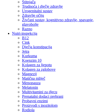
Štitnjača
Trudnoća i dječje zdravlje
Urogenitalni sustav
Zdravlje očiju
Živčani sustav, kognitivno zdravlje, spavanje,
glavobolje
Razno
Nutri-inspekcija
B12
Cink
Dječja konstipacija
Jetra
Kurkuma
Koenzim 10
Kolagen za ljepotu
Kolagen za zglobove
Magnezij
Matična mliječ
Menopauza
Melatonin
Multivitamini za djecu
Prenatalni dodaci prehrani
Probavni enzimi
Proizvodi s inozitolom
Rodiola