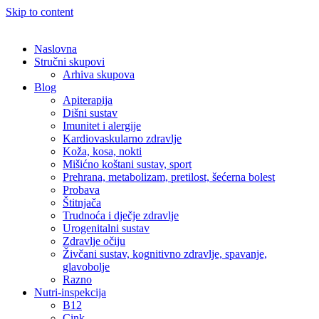
Skip to content
Naslovna
Stručni skupovi
Arhiva skupova
Blog
Apiterapija
Dišni sustav
Imunitet i alergije
Kardiovaskularno zdravlje
Koža, kosa, nokti
Mišićno koštani sustav, sport
Prehrana, metabolizam, pretilost, šećerna bolest
Probava
Štitnjača
Trudnoća i dječje zdravlje
Urogenitalni sustav
Zdravlje očiju
Živčani sustav, kognitivno zdravlje, spavanje,
glavobolje
Razno
Nutri-inspekcija
B12
Cink