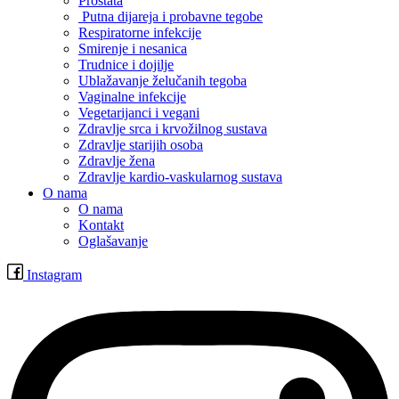
Prostata
Putna dijareja i probavne tegobe
Respiratorne infekcije
Smirenje i nesanica
Trudnice i dojilje
Ublažavanje želučanih tegoba
Vaginalne infekcije
Vegetarijanci i vegani
Zdravlje srca i krvožilnog sustava
Zdravlje starijih osoba
Zdravlje žena
Zdravlje kardio-vaskularnog sustava
O nama
O nama
Kontakt
Oglašavanje
Instagram