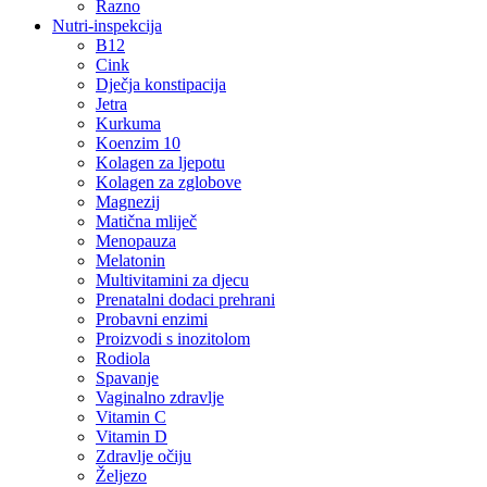
Razno
Nutri-inspekcija
B12
Cink
Dječja konstipacija
Jetra
Kurkuma
Koenzim 10
Kolagen za ljepotu
Kolagen za zglobove
Magnezij
Matična mliječ
Menopauza
Melatonin
Multivitamini za djecu
Prenatalni dodaci prehrani
Probavni enzimi
Proizvodi s inozitolom
Rodiola
Spavanje
Vaginalno zdravlje
Vitamin C
Vitamin D
Zdravlje očiju
Željezo