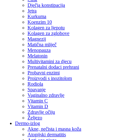
Dječja konstipacija
Jetra
Kurkuma
Koenzim 10
Kolagen za ljepotu
Kolagen za zglobove
Magnezij
Matična mliječ
Menopauza
Melatonin
Multivitamini za djecu
Prenatalni dodaci prehrani
Probavni enzimi
Proizvodi s inozitolom
Rodiola
Spavanje
Vaginalno zdravlje
Vitamin C
Vitamin D
Zdravlje očiju
Željezo
Dermo-izlog
Akne, nečista i masna koža
Atopijski dermatitis