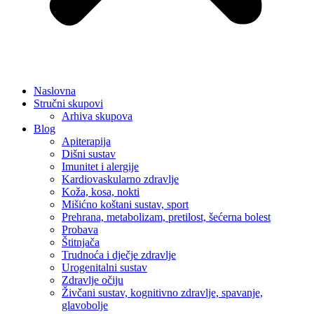
Naslovna
Stručni skupovi
Arhiva skupova
Blog
Apiterapija
Dišni sustav
Imunitet i alergije
Kardiovaskularno zdravlje
Koža, kosa, nokti
Mišićno koštani sustav, sport
Prehrana, metabolizam, pretilost, šećerna bolest
Probava
Štitnjača
Trudnoća i dječje zdravlje
Urogenitalni sustav
Zdravlje očiju
Živčani sustav, kognitivno zdravlje, spavanje,
glavobolje