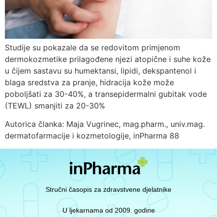
Studije su pokazale da se redovitom primjenom
dermokozmetike prilagođene njezi atopične i suhe kože
u čijem sastavu su humektansi, lipidi, dekspantenol i
blaga sredstva za pranje, hidracija kože može
poboljšati za 30-40%, a transepidermalni gubitak vode
(TEWL) smanjiti za 20-30%
Autorica članka: Maja Vugrinec, mag.pharm., univ.mag.
dermatofarmacije i kozmetologije, inPharma 88
Stručni časopis za zdravstvene djelatnike
U ljekarnama od 2009. godine