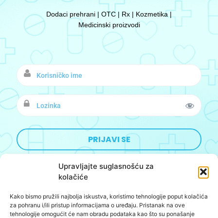
Dodaci prehrani | OTC | Rx | Kozmetika |
Medicinski proizvodi
Upravljajte suglasnošću za
kolačiće
Kako bismo pružili najbolja iskustva, koristimo tehnologije poput kolačića
Designed&Developed by:
BoomBushBoo
za pohranu i/ili pristup informacijama o uređaju. Pristanak na ove
tehnologije omogućit će nam obradu podataka kao što su ponašanje