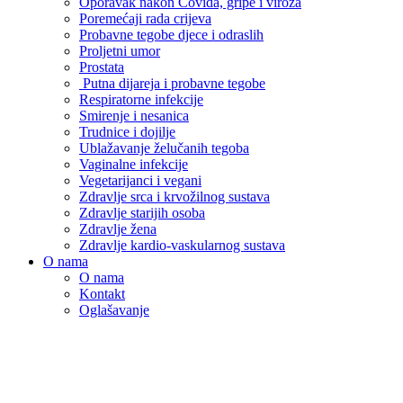
Oporavak nakon Covida, gripe i viroza
Poremećaji rada crijeva
Probavne tegobe djece i odraslih
Proljetni umor
Prostata
Putna dijareja i probavne tegobe
Respiratorne infekcije
Smirenje i nesanica
Trudnice i dojilje
Ublažavanje želučanih tegoba
Vaginalne infekcije
Vegetarijanci i vegani
Zdravlje srca i krvožilnog sustava
Zdravlje starijih osoba
Zdravlje žena
Zdravlje kardio-vaskularnog sustava
O nama
O nama
Kontakt
Oglašavanje