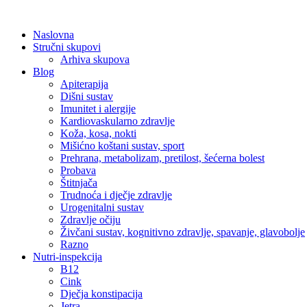
Skip
to
Naslovna
content
Stručni skupovi
Arhiva skupova
Blog
Apiterapija
Dišni sustav
Imunitet i alergije
Kardiovaskularno zdravlje
Koža, kosa, nokti
Mišićno koštani sustav, sport
Prehrana, metabolizam, pretilost, šećerna bolest
Probava
Štitnjača
Trudnoća i dječje zdravlje
Urogenitalni sustav
Zdravlje očiju
Živčani sustav, kognitivno zdravlje, spavanje, glavobolje
Razno
Nutri-inspekcija
B12
Cink
Dječja konstipacija
Jetra