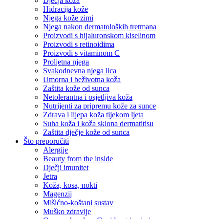
Dječja koža
Hidracija kože
Njega kože zimi
Njega nakon dermatoloških tretmana
Proizvodi s hijaluronskom kiselinom
Proizvodi s retinoidima
Proizvodi s vitaminom C
Proljetna njega
Svakodnevna njega lica
Umorna i beživotna koža
Zaštita kože od sunca
Netolerantna i osjetljiva koža
Nutrijenti za pripremu kože za sunce
Zdrava i lijepa koža tijekom ljeta
Suha koža i koža sklona dermatitisu
Zaštita dječje kože od sunca
Što preporučiti
Alergije
Beauty from the inside
Dječji imunitet
Jetra
Koža, kosa, nokti
Magenzij
Mišićno-koštani sustav
Muško zdravlje