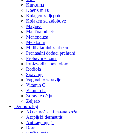
Kurkuma
Koenzim 10
Kolagen za ljepotu
Kolagen za zglobove
Magnezij
Matična mliječ
Menopauza
Melatonin
Multivitamini za djecu
Prenatalni dodaci prehrani
Probavni enzimi
Proizvodi s inozitolom
Rodiola
Spavanje
Vaginalno zdravlje
Vitamin C
Vitamin D
Zdravlje očiju
Željezo
Dermo-izlog
Akne, nečista i masna koža
Atopijski dermatitis
Anti-age njega
Bore