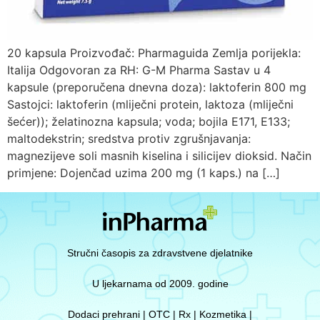
20 kapsula Proizvođač: Pharmaguida Zemlja porijekla:
Italija Odgovoran za RH: G-M Pharma Sastav u 4
kapsule (preporučena dnevna doza): laktoferin 800 mg
Sastojci: laktoferin (mliječni protein, laktoza (mliječni
šećer)); želatinozna kapsula; voda; bojila E171, E133;
maltodekstrin; sredstva protiv zgrušnjavanja:
magnezijeve soli masnih kiselina i silicijev dioksid. Način
primjene: Dojenčad uzima 200 mg (1 kaps.) na […]
Stručni časopis za zdravstvene djelatnike
U ljekarnama od 2009. godine
Dodaci prehrani | OTC | Rx | Kozmetika |