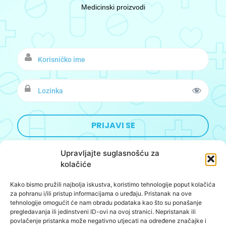
Medicinski proizvodi
Upravljajte suglasnošću za
kolačiće
Kako bismo pružili najbolja iskustva, koristimo tehnologije poput kolačića
Designed&Developed by:
BoomBushBoo
za pohranu i/ili pristup informacijama o uređaju. Pristanak na ove
tehnologije omogućit će nam obradu podataka kao što su ponašanje
O nama
pregledavanja ili jedinstveni ID-ovi na ovoj stranici. Nepristanak ili
povlačenje pristanka može negativno utjecati na određene značajke i