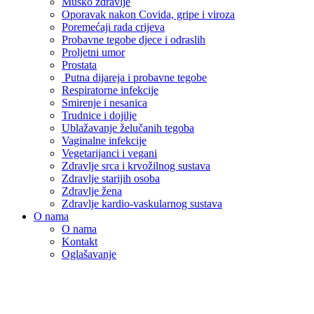
Muško zdravlje
Oporavak nakon Covida, gripe i viroza
Poremećaji rada crijeva
Probavne tegobe djece i odraslih
Proljetni umor
Prostata
Putna dijareja i probavne tegobe
Respiratorne infekcije
Smirenje i nesanica
Trudnice i dojilje
Ublažavanje želučanih tegoba
Vaginalne infekcije
Vegetarijanci i vegani
Zdravlje srca i krvožilnog sustava
Zdravlje starijih osoba
Zdravlje žena
Zdravlje kardio-vaskularnog sustava
O nama
O nama
Kontakt
Oglašavanje