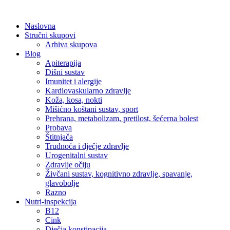
Skip
to
Naslovna
content
Stručni skupovi
Arhiva skupova
Blog
Apiterapija
Dišni sustav
Imunitet i alergije
Kardiovaskularno zdravlje
Koža, kosa, nokti
Mišićno koštani sustav, sport
Prehrana, metabolizam, pretilost, šećerna bolest
Probava
Štitnjača
Trudnoća i dječje zdravlje
Urogenitalni sustav
Zdravlje očiju
Živčani sustav, kognitivno zdravlje, spavanje,
glavobolje
Razno
Nutri-inspekcija
B12
Cink
Dječja konstipacija