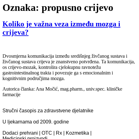
Oznaka:
propusno crijevo
Koliko je važna veza između mozga i
crijeva?
Dvosmjerna komunikacija između središnjeg živčanog sustava i
živčanog sustava crijeva je znanstveno potvrđena. Ta komunikacija,
os crijevo-mozak, kontrolira cjelokupnu ravnotežu
gastrointestinalnog trakta i povezuje ga s emocionalnim i
kognitivnim područjima mozga.
Autorica članka: Ana Močić, mag.pharm., univ.spec. kliničke
farmacije
Stručni časopis za zdravstvene djelatnike
U ljekarnama od 2009. godine
Dodaci prehrani | OTC | Rx | Kozmetika |
Medicinski proizvodi