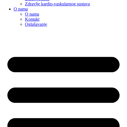
Zdravlje kardio-vaskularnog sustava
O nama
O nama
Kontakt
Oglašavanje