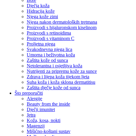
Bore
Dječja koža
Hidracija kože
Njega kože zimi
Njega nakon dermatoloških tretmana
Proizvodi s hijaluronskom kiselinom
Proizvodi s retinoidima
Proizvodi s vitaminom C
Proljetna njega
Svakodnevna njega lica
Umorna i beživotna koža
Zaštita kože od sunca
Netolerantna i osjetljiva koža
Nutrijenti za pripremu kože za sunce
Zdrava i lijepa koža tijekom ljeta
Suha koža i koža sklona dermatitisu
Zaštita dječje kože od sunca
Što preporučiti
Alergije
Beauty from the inside
Dječji imunitet
Jetra
Koža, kosa, nokti
Magenzij
Mišićno-koštani sustav