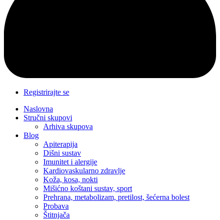
Registrirajte se
Naslovna
Stručni skupovi
Arhiva skupova
Blog
Apiterapija
Dišni sustav
Imunitet i alergije
Kardiovaskularno zdravlje
Koža, kosa, nokti
Mišićno koštani sustav, sport
Prehrana, metabolizam, pretilost, šećerna bolest
Probava
Štitnjača