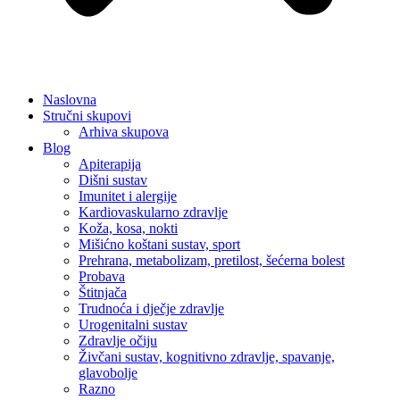
Naslovna
Stručni skupovi
Arhiva skupova
Blog
Apiterapija
Dišni sustav
Imunitet i alergije
Kardiovaskularno zdravlje
Koža, kosa, nokti
Mišićno koštani sustav, sport
Prehrana, metabolizam, pretilost, šećerna bolest
Probava
Štitnjača
Trudnoća i dječje zdravlje
Urogenitalni sustav
Zdravlje očiju
Živčani sustav, kognitivno zdravlje, spavanje,
glavobolje
Razno