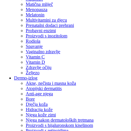
Matična mliječ
Menopauza
Melatonin
Multivitamini za djecu
Prenatalni dodaci prehrani
Probavni enzimi
Proizvodi s inozitolom
Rodiola
Spavanje
Vaginalno zdravlje
Vitamin C
Vitamin D
Zdravlje očiju
Željezo
Dermo-izlog
Akne, nečista i masna koža
Atopijski dermatitis
Anti-age njega
Bore
Dječja koža
Hidracija kože
Njega kože zimi
Njega nakon dermatoloških tretmana
Proizvodi s hijaluronskom kiselinom
Proizvodi s retinoidima