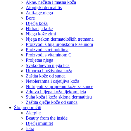
Akne, nečista i masna koža
Atopijski dermatitis
Anti-age njega
Bore
Dječja koža
Hidracija kože
Njega kože zimi
Njega nakon dermatoloških tretmana
Proizvodi s hijaluronskom kiselinom
Proizvodi s retinoidima
Proizvodi s vitaminom C
Proljetna njega
Svakodnevna njega lica
Umorna i beživotna koža
Zaštita kože od sunca
Netolerantna i osjetljiva koža
Nutrijenti za pripremu kože za sunce
Zdrava i lijepa koža tijekom ljeta
Suha koža i koža sklona dermatitisu
Zaštita dječje kože od sunca
Što preporučiti
Alergije
Beauty from the inside
Dječji imunitet
Jetra