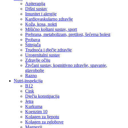
Apiterapija
Dišni sustav
Imunitet i alergije
Kardiovaskularno zdravlje
Koža, kosa, nokti
Mišićno koštani sustav, sport
Prehrana, metabolizam, pretilost, šećerna bolest
Probava
Štitnjača
Trudnoća i dječje zdravlje
Urogenitalni sustav
Zdravlje očiju
Živčani sustav, kognitivno zdravlje, spavanje,
glavobolje
Razno
Nutri-inspekcija
B12
Cink
Dječja konstipacija
Jetra
Kurkuma
Koenzim 10
Kolagen za ljepotu
Kolagen za zglobove
Magnezij