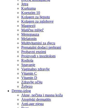
Jetra
Kurkuma
Koenzim 10
Kolagen za ljepotu
Kolagen za zglobove
Magnezij
Matična mliječ
Menopauza
Melatonin
Multivitamini za djecu
Prenatalni dodaci prehrani
Probavni enzimi
Proizvodi s inozitolom
Rodiola
Spavanje
Vaginalno zdravlje
Vitamin C
Vitamin D
Zdravlje očiju
Željezo
Dermo-izlog
Akne, nečista i masna koža
Atopijski dermatitis
Anti-age njega