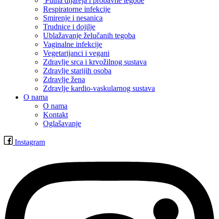
Putna dijareja i probavne tegobe
Respiratorne infekcije
Smirenje i nesanica
Trudnice i dojilje
Ublažavanje želučanih tegoba
Vaginalne infekcije
Vegetarijanci i vegani
Zdravlje srca i krvožilnog sustava
Zdravlje starijih osoba
Zdravlje žena
Zdravlje kardio-vaskularnog sustava
O nama
O nama
Kontakt
Oglašavanje
Instagram