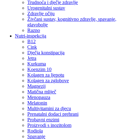
Trudnoća i dječje zdravlje
Urogenitalni sustav
Zdravlje očiju
Živčani sustav, kognitivno zdravlje, spavanje,
glavobolje
Razno
Nutri-inspekcija
B12
Cink
Dječja konstipacija
Jetra
Kurkuma
Koenzim 10
Kolagen za ljepotu
Kolagen za zglobove
Magnezij
Matična mliječ
Menopauza
Melatonin
Multivitamini za djecu
Prenatalni dodaci prehrani
Probavni enzimi
Proizvodi s inozitolom
Rodiola
Spavanje