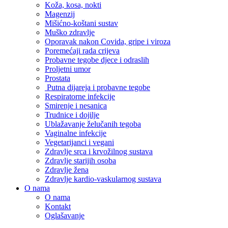
Koža, kosa, nokti
Magenzij
Mišićno-koštani sustav
Muško zdravlje
Oporavak nakon Covida, gripe i viroza
Poremećaji rada crijeva
Probavne tegobe djece i odraslih
Proljetni umor
Prostata
Putna dijareja i probavne tegobe
Respiratorne infekcije
Smirenje i nesanica
Trudnice i dojilje
Ublažavanje želučanih tegoba
Vaginalne infekcije
Vegetarijanci i vegani
Zdravlje srca i krvožilnog sustava
Zdravlje starijih osoba
Zdravlje žena
Zdravlje kardio-vaskularnog sustava
O nama
O nama
Kontakt
Oglašavanje