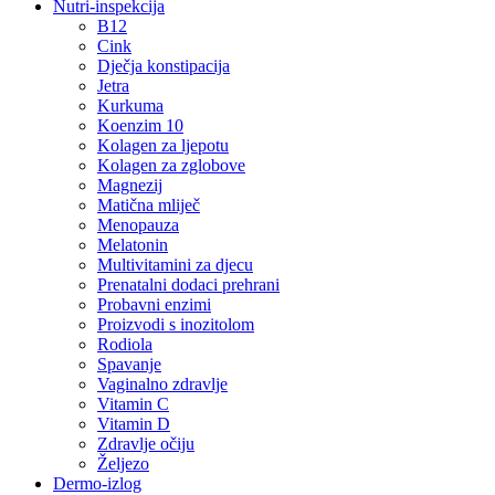
Nutri-inspekcija
B12
Cink
Dječja konstipacija
Jetra
Kurkuma
Koenzim 10
Kolagen za ljepotu
Kolagen za zglobove
Magnezij
Matična mliječ
Menopauza
Melatonin
Multivitamini za djecu
Prenatalni dodaci prehrani
Probavni enzimi
Proizvodi s inozitolom
Rodiola
Spavanje
Vaginalno zdravlje
Vitamin C
Vitamin D
Zdravlje očiju
Željezo
Dermo-izlog