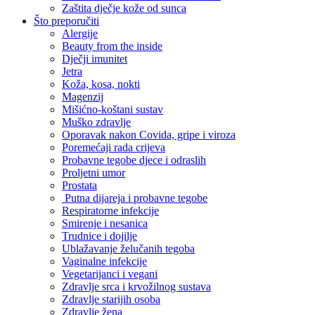
Zaštita dječje kože od sunca
Što preporučiti
Alergije
Beauty from the inside
Dječji imunitet
Jetra
Koža, kosa, nokti
Magenzij
Mišićno-koštani sustav
Muško zdravlje
Oporavak nakon Covida, gripe i viroza
Poremećaji rada crijeva
Probavne tegobe djece i odraslih
Proljetni umor
Prostata
Putna dijareja i probavne tegobe
Respiratorne infekcije
Smirenje i nesanica
Trudnice i dojilje
Ublažavanje želučanih tegoba
Vaginalne infekcije
Vegetarijanci i vegani
Zdravlje srca i krvožilnog sustava
Zdravlje starijih osoba
Zdravlje žena