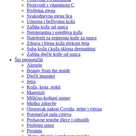
Proizvodi s vitaminom C
Proljetna njega
Svakodnevna njega lica
Umorna i beživotna koža
Zaštita kože od sunca
Netolerantna i osjetljiva koža
Nutrijenti za pripremu kože za sunce
Zdrava i lijepa koža tijekom ljeta
Suha koža i koža sklona dermatitisu
Zaštita dječje kože od sunca
Što preporučiti
Alergije
Beauty from the inside
Dječji imunitet
Jetra
Koža, kosa, nokti
Magenzij
Mišićno-koštani sustav
Muško zdravlje
Oporavak nakon Covida, gripe i viroza
Poremećaji rada crijeva
Probavne tegobe djece i odraslih
Proljetni umor
Prostata