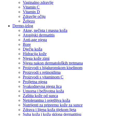
Vaginalno zdravlje
Vitamin C
Vitamin D
Zdravlje očiju
Željezo
Dermo-izlog
Akne, nečista i masna koža
Atopijski dermatitis
Anti-age njega
Bore
Dječja koža
Hidracija kože
Njega kože zimi
Njega nakon dermatoloških tretmana
Proizvodi s hijaluronskom kiselinom
Proizvodi s retinoidima
Proizvodi s vitaminom C
Proljetna njega
Svakodnevna njega lica
Umorna i beživotna koža
Zaštita kože od sunca
Netolerantna i osjetljiva koža
Nutrijenti za pripremu kože za sunce
Zdrava i lijepa koža tijekom ljeta
Suha koža i koža sklona dermatitisu