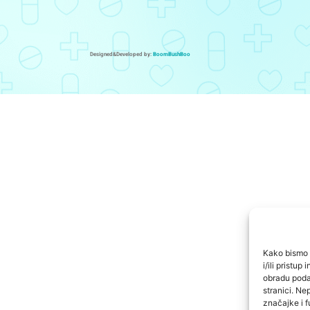
Designed&Developed by:
BoomBushBoo
Kako bismo p
i/ili pristu
obradu podat
stranici. Ne
značajke i f