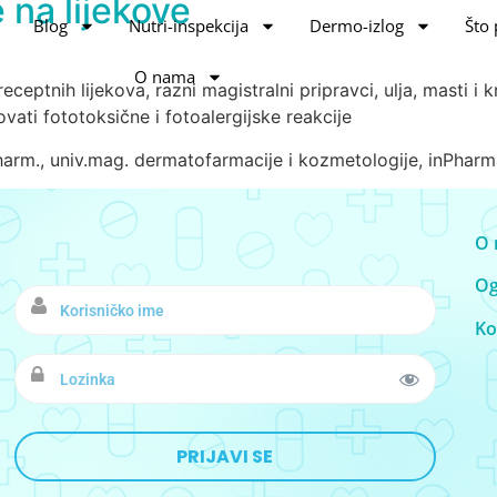
 na lijekove
Blog
Nutri-inspekcija
Dermo-izlog
Što 
O nama
ceptnih lijekova, razni magistralni pripravci, ulja, masti i 
ovati fototoksične i fotoalergijske reakcije
arm., univ.mag. dermatofarmacije i kozmetologije, inPhar
O 
Og
Ko