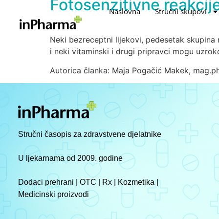
Fotosenzitivne reakcije
Naslovna
Stručni skupovi
Neki bezreceptni lijekovi, pedesetak skupina re
i neki vitaminski i drugi pripravci mogu uzrok
Autorica članka: Maja Pogačić Makek, mag.ph
Stručni časopis za zdravstvene djelatnike
U ljekarnama od 2009. godine
Dodaci prehrani | OTC | Rx | Kozmetika |
Medicinski proizvodi