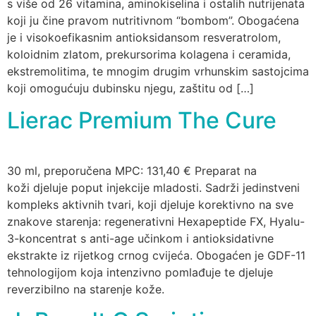
s više od 26 vitamina, aminokiselina i ostalih nutrijenata
koji ju čine pravom nutritivnom “bombom”. Obogaćena
je i visokoefikasnim antioksidansom resveratrolom,
koloidnim zlatom, prekursorima kolagena i ceramida,
ekstremolitima, te mnogim drugim vrhunskim sastojcima
koji omogućuju dubinsku njegu, zaštitu od […]
Lierac Premium The Cure
30 ml, preporučena MPC: 131,40 € Preparat na
koži djeluje poput injekcije mladosti. Sadrži jedinstveni
kompleks aktivnih tvari, koji djeluje korektivno na sve
znakove starenja: regenerativni Hexapeptide FX, Hyalu-
3-koncentrat s anti-age učinkom i antioksidativne
ekstrakte iz rijetkog crnog cvijeća. Obogaćen je GDF-11
tehnologijom koja intenzivno pomlađuje te djeluje
reverzibilno na starenje kože.