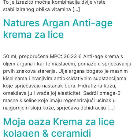
To je izrazito moćna kombinacija dvije vrste
stabiliziranog oblika vitamina […]
Natures Argan Anti-age
krema za lice
50 ml, preporučena MPC: 36,23 € Anti-age krema s
uljem argana i karite maslacem, pomaže u sprječavanju
prvih znakova starenja. Ulje argana bogato je masnim
kiselinama i hranjivim antioksidativnim supstancijama
koje sprječavaju nastanak bora. Hidratizira kožu,
omekšava ju i vraća joj elasticitet. Sadrži omega-6
masne kiseline koje imaju regenerirajući učinak u
najgornjem sloju kože, sprječava dehidraciju […]
Moja oaza Krema za lice
kolagen & ceramidi