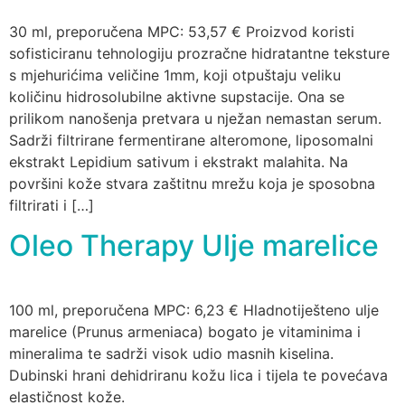
30 ml, preporučena MPC: 53,57 € Proizvod koristi
sofisticiranu tehnologiju prozračne hidratantne teksture
s mjehurićima veličine 1mm, koji otpuštaju veliku
količinu hidrosolubilne aktivne supstacije. Ona se
prilikom nanošenja pretvara u nježan nemastan serum.
Sadrži filtrirane fermentirane alteromone, liposomalni
ekstrakt Lepidium sativum i ekstrakt malahita. Na
površini kože stvara zaštitnu mrežu koja je sposobna
filtrirati i […]
Oleo Therapy Ulje marelice
100 ml, preporučena MPC: 6,23 € Hladnotiješteno ulje
marelice (Prunus armeniaca) bogato je vitaminima i
mineralima te sadrži visok udio masnih kiselina.
Dubinski hrani dehidriranu kožu lica i tijela te povećava
elastičnost kože.