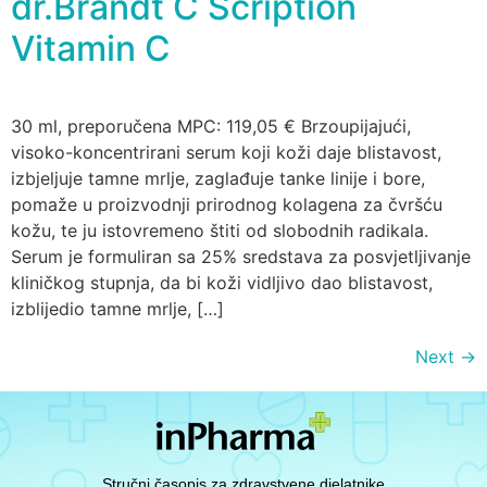
dr.Brandt C Scription
Vitamin C
30 ml, preporučena MPC: 119,05 € Brzoupijajući,
visoko-koncentrirani serum koji koži daje blistavost,
izbjeljuje tamne mrlje, zaglađuje tanke linije i bore,
pomaže u proizvodnji prirodnog kolagena za čvršću
kožu, te ju istovremeno štiti od slobodnih radikala.
Serum je formuliran sa 25% sredstava za posvjetljivanje
kliničkog stupnja, da bi koži vidljivo dao blistavost,
izblijedio tamne mrlje, […]
Next
→
Stručni časopis za zdravstvene djelatnike