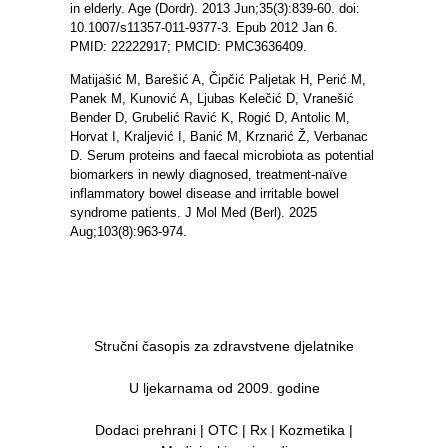
in elderly. Age (Dordr). 2013 Jun;35(3):839-60. doi:
10.1007/s11357-011-9377-3. Epub 2012 Jan 6.
PMID: 22222917; PMCID: PMC3636409.
Matijašić M, Barešić A, Čipčić Paljetak H, Perić M,
Panek M, Kunović A, Ljubas Kelečić D, Vranešić
Bender D, Grubelić Ravić K, Rogić D, Antolic M,
Horvat I, Kraljević I, Banić M, Krznarić Ž, Verbanac
D. Serum proteins and faecal microbiota as potential
biomarkers in newly diagnosed, treatment-naïve
inflammatory bowel disease and irritable bowel
syndrome patients. J Mol Med (Berl). 2025
Aug;103(8):963-974.
Stručni časopis za zdravstvene djelatnike
U ljekarnama od 2009. godine
Dodaci prehrani | OTC | Rx | Kozmetika |