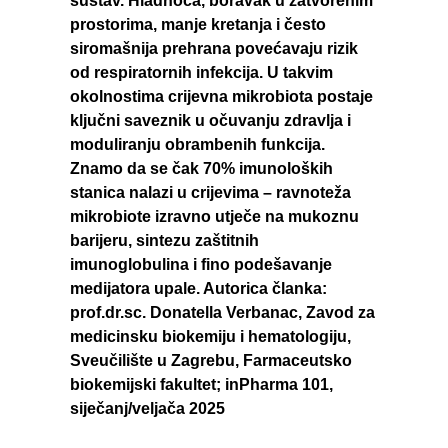
sustav. Hladnoća, boravak u zatvorenim
prostorima, manje kretanja i često
siromašnija prehrana povećavaju rizik
od respiratornih infekcija. U takvim
okolnostima crijevna mikrobiota postaje
ključni saveznik u očuvanju zdravlja i
moduliranju obrambenih funkcija.
Znamo da se čak 70% imunoloških
stanica nalazi u crijevima – ravnoteža
mikrobiote izravno utječe na mukoznu
barijeru, sintezu zaštitnih
imunoglobulina i fino podešavanje
medijatora upale. Autorica članka:
prof.dr.sc. Donatella Verbanac, Zavod za
medicinsku biokemiju i hematologiju,
Sveučilište u Zagrebu, Farmaceutsko
biokemijski fakultet; inPharma 101,
siječanj/veljača 2025