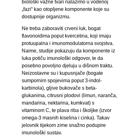
biološki važne tvari nalazimo u vodenoj
„fazi“ kao otopljene komponente koje su
dostupnije organizmu.
Ne treba zaboraviti crveni luk, bogat
flavonoidima poput kvercetina, koji imaju
protuupalna i imunomodulatorna svojstva.
Naime, studije pokazuju da komponente iz
luka potiču imunološki odgovor, te da
posebno povoljno djeluju u dišnom traktu.
Neizostavne su i kupusnjače (bogate
sumpornim spojevima poput 3-indol-
karbinola), gljive bukovače s beta-
glukanima, citrusni plodovi (limun, naranča,
mandarina, nektarina, kumkvat) s
vitaminom C, te plava riba i školjke (izvor
omega‑3 masnih kiselina i cinka). Takav
jelovnik tijekom zime snažno podupire
imunološki sustav.