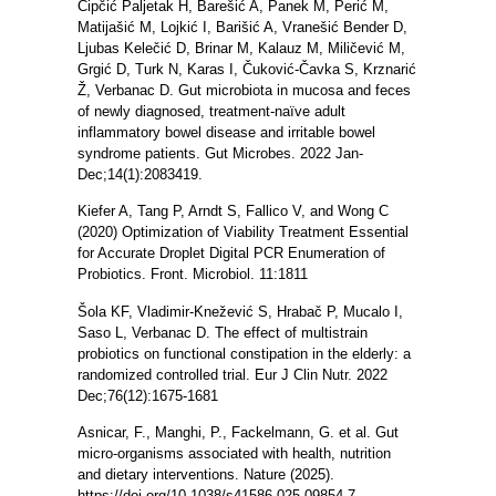
Čipčić Paljetak H, Barešić A, Panek M, Perić M,
Matijašić M, Lojkić I, Barišić A, Vranešić Bender D,
Ljubas Kelečić D, Brinar M, Kalauz M, Miličević M,
Grgić D, Turk N, Karas I, Čuković-Čavka S, Krznarić
Ž, Verbanac D. Gut microbiota in mucosa and feces
of newly diagnosed, treatment-naïve adult
inflammatory bowel disease and irritable bowel
syndrome patients. Gut Microbes. 2022 Jan-
Dec;14(1):2083419.
Kiefer A, Tang P, Arndt S, Fallico V, and Wong C
(2020) Optimization of Viability Treatment Essential
for Accurate Droplet Digital PCR Enumeration of
Probiotics. Front. Microbiol. 11:1811
Šola KF, Vladimir-Knežević S, Hrabač P, Mucalo I,
Saso L, Verbanac D. The effect of multistrain
probiotics on functional constipation in the elderly: a
randomized controlled trial. Eur J Clin Nutr. 2022
Dec;76(12):1675-1681
Asnicar, F., Manghi, P., Fackelmann, G. et al. Gut
micro-organisms associated with health, nutrition
and dietary interventions. Nature (2025).
https://doi.org/10.1038/s41586-025-09854-7