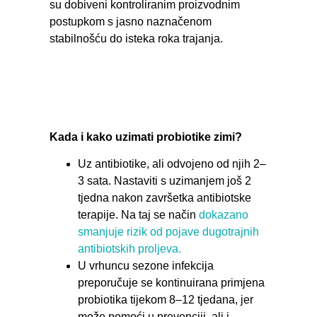
su dobiveni kontroliranim proizvodnim
postupkom s jasno naznačenom
stabilnošću do isteka roka trajanja.
Kada i kako uzimati probiotike zimi?
Uz antibiotike, ali odvojeno od njih 2–
3 sata. Nastaviti s uzimanjem još 2
tjedna nakon završetka antibiotske
terapije. Na taj se način
dokazano
smanjuje rizik od pojave dugotrajnih
antibiotskih proljeva.
U vrhuncu sezone infekcija
preporučuje se kontinuirana primjena
probiotika tijekom 8–12 tjedana, jer
može pomoći u prevenciji, ali i