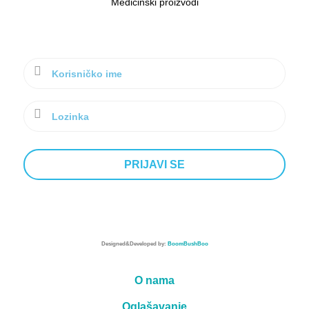
Medicinski proizvodi
Designed&Developed by:
BoomBushBoo
O nama
Oglašavanje