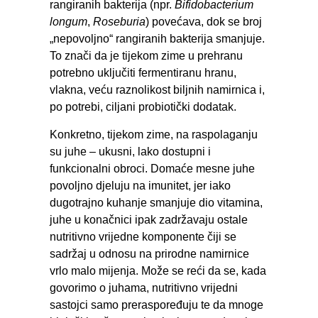
rangiranih bakterija (npr.
Bifidobacterium
longum
,
Roseburia
) povećava, dok se broj
„nepovoljno“ rangiranih bakterija smanjuje.
To znači da je tijekom zime u prehranu
potrebno uključiti fermentiranu hranu,
vlakna, veću raznolikost biljnih namirnica i,
po potrebi, ciljani probiotički dodatak.
Konkretno, tijekom zime, na raspolaganju
su juhe – ukusni, lako dostupni i
funkcionalni obroci. Domaće mesne juhe
povoljno djeluju na imunitet, jer iako
dugotrajno kuhanje smanjuje dio vitamina,
juhe u konačnici ipak zadržavaju ostale
nutritivno vrijedne komponente čiji se
sadržaj u odnosu na prirodne namirnice
vrlo malo mijenja. Može se reći da se, kada
govorimo o juhama, nutritivno vrijedni
sastojci samo preraspoređuju te da mnoge