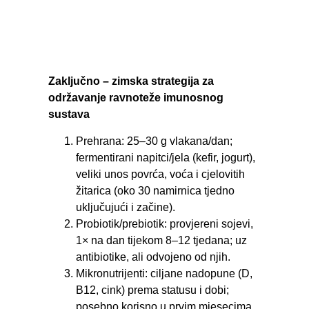
Zaključno – zimska strategija za
održavanje ravnoteže imunosnog
sustava
Prehrana: 25–30 g vlakana/dan;
fermentirani napitci/jela (kefir, jogurt),
veliki unos povrća, voća i cjelovitih
žitarica (oko 30 namirnica tjedno
uključujući i začine).
Probiotik/prebiotik: provjereni sojevi,
1× na dan tijekom 8–12 tjedana; uz
antibiotike, ali odvojeno od njih.
Mikronutrijenti: ciljane nadopune (D,
B12, cink) prema statusu i dobi;
posebno korisno u prvim mjesecima