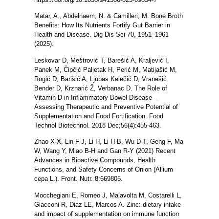
Matar, A., Abdelnaem, N. & Camilleri, M. Bone Broth
Benefits: How Its Nutrients Fortify Gut Barrier in
Health and Disease. Dig Dis Sci 70, 1951–1961
(2025).
Leskovar D, Meštrović T, Barešić A, Kraljević I,
Panek M, Čipčić Paljetak H, Perić M, Matijašić M,
Rogić D, Barišić A, Ljubas Kelečić D, Vranešić
Bender D, Krznarić Ž, Verbanac D. The Role of
Vitamin D in Inflammatory Bowel Disease –
Assessing Therapeutic and Preventive Potential of
Supplementation and Food Fortification. Food
Technol Biotechnol. 2018 Dec;56(4):455-463.
Zhao X-X, Lin F-J, Li H, Li H-B, Wu D-T, Geng F, Ma
W, Wang Y, Miao B-H and Gan R-Y (2021) Recent
Advances in Bioactive Compounds, Health
Functions, and Safety Concerns of Onion (Allium
cepa L.). Front. Nutr. 8:669805.
Mocchegiani E, Romeo J, Malavolta M, Costarelli L,
Giacconi R, Diaz LE, Marcos A. Zinc: dietary intake
and impact of supplementation on immune function