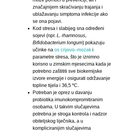
značajnijem skraćivanju trajanja i
ublažavanju simptoma infekcije ako
se ona pojavi.
Kod stresa i slabijeg sna određeni
sojevi (npr.
L. rhamnosus
,
Bifidobacterium longum
) pokazuju
učinke na
os crijevo–mozak
i
parametre stresa, što je iznimno
korisno u zimskim mjesecima kada je
potrebno zaštititi sve biokemijske
izvore energije i osigurati održavanje
topline tijela i 36,5 ºC.
Potreban je oprez u davanju
probiotika imunokompromitiranim
osobama. U takvim slučajevima
potrebna je stroga kontrola i nadzor
obiteljskog liječnika, a u
kompliciranijim slučajevima