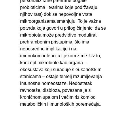
personalizirane prehrane bogate
probioticima i tvarima koje podržavaju
njihov rast) dok se nepovoljne vrste
mikroorganizama smanjuju. To je važna
potvrda koja govori u prilog činjenici da se
mikrobiota može predvidivo modulirati
prehrambenim pristupima, što ima
neposredne implikacije i na
imunokompetenciju tijekom zime. Uz to,
koncept mikrobiote kao organa –
ekosustava koji surađuje s eukariotskim
stanicama – ostaje temelj razumijevanja
imunosne homeostaze. Nedostatak
ravnoteže, disbioza, povezana je s
kroničnom upalom i većim rizikom od
metaboličkih i imunoloških poremećaja.