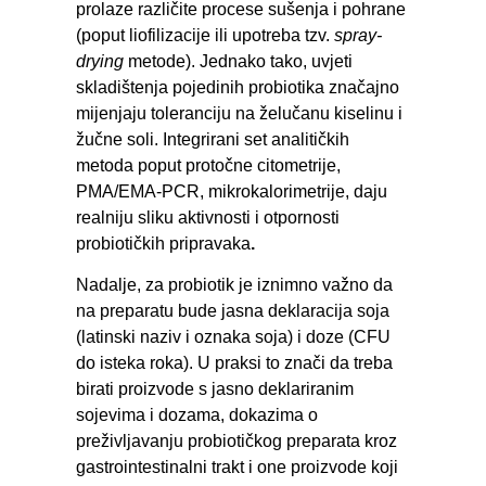
prolaze različite procese sušenja i pohrane
(poput liofilizacije ili upotreba tzv.
spray-
drying
metode). Jednako tako, uvjeti
skladištenja pojedinih probiotika značajno
mijenjaju toleranciju na želučanu kiselinu i
žučne soli. Integrirani set analitičkih
metoda poput protočne citometrije,
PMA/EMA‑PCR, mikrokalorimetrije, daju
realniju sliku aktivnosti i otpornosti
probiotičkih pripravaka
.
Nadalje, za probiotik je iznimno važno da
na preparatu bude jasna deklaracija soja
(latinski naziv i oznaka soja) i doze (CFU
do isteka roka). U praksi to znači da treba
birati proizvode s jasno deklariranim
sojevima i dozama, dokazima o
preživljavanju probiotičkog preparata kroz
gastrointestinalni trakt i one proizvode koji