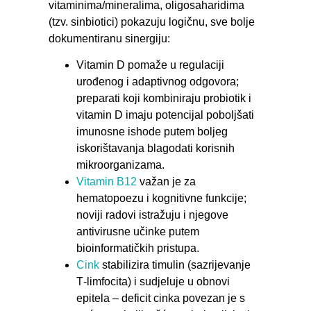
vitaminima/mineralima, oligosaharidima
(tzv. sinbiotici) pokazuju logičnu, sve bolje
dokumentiranu sinergiju:
Vitamin D pomaže u regulaciji
urođenog i adaptivnog odgovora;
preparati koji kombiniraju probiotik i
vitamin D imaju potencijal poboljšati
imunosne ishode putem boljeg
iskorištavanja blagodati korisnih
mikroorganizama.
Vitamin B12
važan je za
hematopoezu i kognitivne funkcije;
noviji radovi istražuju i njegove
antivirusne učinke putem
bioinformatičkih pristupa.
Cink
stabilizira timulin (sazrijevanje
T‑limfocita) i sudjeluje u obnovi
epitela – deficit cinka povezan je s