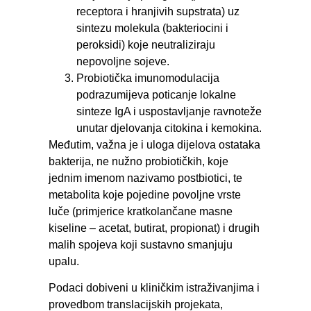
receptora i hranjivih supstrata) uz
sintezu molekula (bakteriocini i
peroksidi) koje neutraliziraju
nepovoljne sojeve.
Probiotička imunomodulacija
podrazumijeva poticanje lokalne
sinteze IgA i uspostavljanje ravnoteže
unutar djelovanja citokina i kemokina.
Međutim, važna je i uloga dijelova ostataka
bakterija, ne nužno probiotičkih, koje
jednim imenom nazivamo postbiotici, te
metabolita koje pojedine povoljne vrste
luče (primjerice kratkolančane masne
kiseline – acetat, butirat, propionat) i drugih
malih spojeva koji sustavno smanjuju
upalu.
Podaci dobiveni u kliničkim istraživanjima i
provedbom translacijskih projekata,