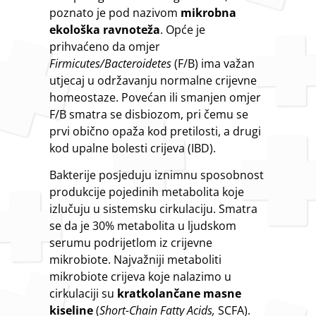
poznato je pod nazivom
mikrobna
ekološka ravnoteža
. Opće je
prihvaćeno da omjer
Firmicutes/Bacteroidetes
(F/B) ima važan
utjecaj u održavanju normalne crijevne
homeostaze. Povećan ili smanjen omjer
F/B smatra se disbiozom, pri čemu se
prvi obično opaža kod pretilosti, a drugi
kod upalne bolesti crijeva (IBD).
Bakterije posjeduju iznimnu sposobnost
produkcije pojedinih metabolita koje
izlučuju u sistemsku cirkulaciju. Smatra
se da je 30% metabolita u ljudskom
serumu podrijetlom iz crijevne
mikrobiote. Najvažniji metaboliti
mikrobiote crijeva koje nalazimo u
cirkulaciji su
kratkolančane masne
kiseline
(
Short-Chain Fatty Acids,
SCFA).