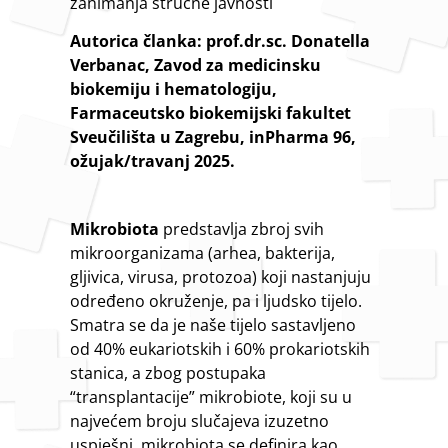
zanimanja stručne javnosti
Autorica članka: prof.dr.sc. Donatella
Verbanac, Zavod za medicinsku
biokemiju i hematologiju,
Farmaceutsko biokemijski fakultet
Sveučilišta u Zagrebu, inPharma 96,
ožujak/travanj 2025.
Mikrobiota
predstavlja zbroj svih
mikroorganizama (arhea, bakterija,
gljivica, virusa, protozoa) koji nastanjuju
određeno okruženje, pa i ljudsko tijelo.
Smatra se da je naše tijelo sastavljeno
od 40% eukariotskih i 60% prokariotskih
stanica, a zbog postupaka
“transplantacije” mikrobiote, koji su u
najvećem broju slučajeva izuzetno
uspješni, mikrobiota se definira kao