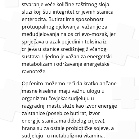
stvaranje veće količine zaštitnog sloja
sluzi koji štiti integritet crijevnih stanica
enterocita. Butirat ima sposobnost
protuupalnog djelovanja, važan je za
međudjelovanja na os crijevo-mozak, jer
sprječava ulazak pojedinih toksina iz
crijeva u stanice središnjeg živčanog
sustava. Ujedno je važan za energetski
metabolizam i održavanje energetske
ravnoteže.
Općenito možemo reći da kratkolančane
masne kiseline imaju važnu ulogu u
organizmu čovjeka: sudjeluju u
razgradnji masti, služe kao izvor energije
za stanice (posebice butirat, izvor
energije stanicama debelog crijeva),
hrana su za ostale probiotičke sojeve, a
sudjeluju i u metabolizmu vitamina.