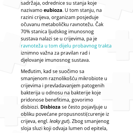
sadržaja, odrednice su stanja koje
nazivamo
eubioza
. U tom stanju, na
razini crijeva, organizam posjeduje
očuvanu metaboličku ravnotežu. Čak
70% stanica ljudskog imunosnog
sustava nalazi se u crijevima, pa je
ravnoteža u tom dijelu probavnog trakta
iznimno važna za pravilan rad i
djelovanje imunosnog sustava.
Međutim, kad se suočimo sa
smanjenom raznolikošću mikrobiote u
crijevima i prevladavanjem patogenih
bakterija u odnosu na bakterije koje
pridonose benefitima, govorimo
disbiozi.
Disbioza
se često pojavljuje u
obliku povećane propusnosti(curenje iz
crijeva, engl.
leaky gut
). Zbog smanjenog
sloja sluzi koji odvaja lumen od epitela,