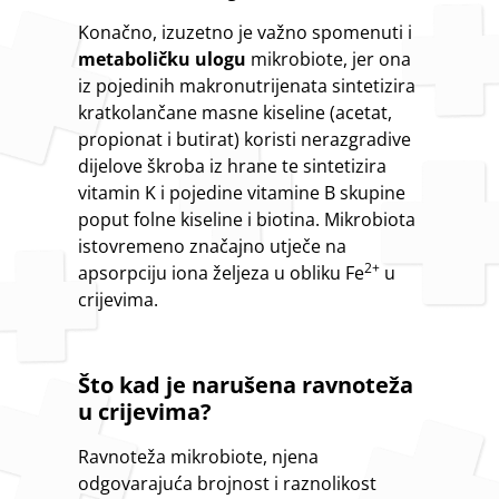
Konačno, izuzetno je važno spomenuti i
metaboličku ulogu
mikrobiote, jer ona
iz pojedinih makronutrijenata sintetizira
kratkolančane masne kiseline (acetat,
propionat i butirat) koristi nerazgradive
dijelove škroba iz hrane te sintetizira
vitamin K i pojedine vitamine B skupine
poput folne kiseline i biotina. Mikrobiota
istovremeno značajno utječe na
2+
apsorpciju iona željeza u obliku Fe
u
crijevima.
Što kad je narušena ravnoteža
u crijevima?
Ravnoteža mikrobiote, njena
odgovarajuća brojnost i raznolikost