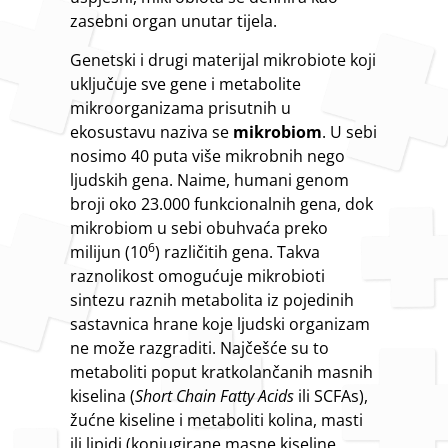
zasebni organ unutar tijela.
Genetski i drugi materijal mikrobiote koji
uključuje sve gene i metabolite
mikroorganizama prisutnih u
ekosustavu naziva se
mikrobiom
. U sebi
nosimo 40 puta više mikrobnih nego
ljudskih gena. Naime, humani genom
broji oko 23.000 funkcionalnih gena, dok
mikrobiom u sebi obuhvaća preko
6
milijun (10
) različitih gena. Takva
raznolikost omogućuje mikrobioti
sintezu raznih metabolita iz pojedinih
sastavnica hrane koje ljudski organizam
ne može razgraditi. Najčešće su to
metaboliti poput kratkolančanih masnih
kiselina (
Short Chain Fatty Acids
ili SCFAs),
žućne kiseline i metaboliti kolina, masti
ili lipidi (konjugirane masne kiseline,