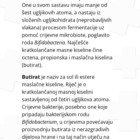
One u svom sastavu imaju manje od
šest ugljikovih atoma, a nastaju iz
složenih ugljikohidrata (neprobavljivih
vlakana) procesom fermentacije uz
pomoć crijevne mikrobiote, poglavito
roda
Bifidobacteria
. Najčešće
kratkolančane masne kiseline čine
octena, propionska i maslačna kiselina
(butirat).
Butirat
je naziv za sol ili estere
maslačne kiseline. Riječ je o
kratkolančanoj masnoj kiselini
sastavljenoj od četiri ugljikova atoma.
Crijevne bakterije, posebno one koje
pripadaju bakterijskom rodu
Bifidobacterium
, u crijevima povećavaju
proizvodnju butirata iz nerazgradivih
dijelova hrane i na taj način utječu na