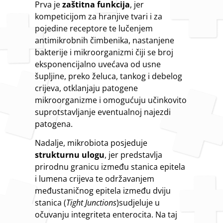
Prva je
zaštitna funkcija
, jer
kompeticijom za hranjive tvari i za
pojedine receptore te lučenjem
antimikrobnih čimbenika, nastanjene
bakterije i mikroorganizmi čiji se broj
eksponencijalno uvećava od usne
šupljine, preko želuca, tankog i debelog
crijeva, otklanjaju patogene
mikroorganizme i omogućuju učinkovito
suprotstavljanje eventualnoj najezdi
patogena.
Nadalje, mikrobiota posjeduje
strukturnu ulogu
, jer predstavlja
prirodnu granicu između stanica epitela
i lumena crijeva te održavanjem
međustaničnog epitela između dviju
stanica (
Tight Junctions
)sudjeluje u
očuvanju integriteta enterocita. Na taj