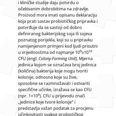
i kliničke studije daju potvrdu o
očekivanim dobrobitima na zdravlje.
Proizvod mora imati opisanu deklaraciju
koja prati sastav probiotičkog pripravka i
potvrđuje da se sastoji od dobro
definiranog bakterijskog soja ili sojeva
poznatog porijekla, koji su u pripravku
namijenjenom primjeni kod ljudi prisutni
9
10
u vrijednostima od najmanje 10
≥10
CFU (engl.
Colony-Forming Unit
). Mjerna
jedinica kojom se označava broj jedinica
(količina) bakterija koje mogu tvoriti
kolonije, odnosno koje su žive,
sposobne se razmnožavati i ostvariti
specifične učinke, izražava se kao CFU
9
(npr. 1×10
). CFU u prijevodu znači
„jedinice koje tvore kolonije“ i
predstavlja važan podatak za procjenu
učinkovitosti svakog probiotičkog