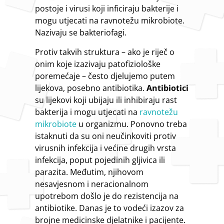
postoje i virusi koji inficiraju bakterije i
mogu utjecati na ravnotežu mikrobiote.
Nazivaju se bakteriofagi.
Protiv takvih struktura – ako je riječ o
onim koje izazivaju patofiziološke
poremećaje – često djelujemo putem
lijekova, posebno antibiotika.
Antibiotici
su lijekovi koji ubijaju ili inhibiraju rast
bakterija i mogu utjecati na
ravnotežu
mikrobiote
u organizmu. Ponovno treba
istaknuti da su oni neučinkoviti protiv
virusnih infekcija i većine drugih vrsta
infekcija, poput pojedinih gljivica ili
parazita. Međutim, njihovom
nesavjesnom i neracionalnom
upotrebom došlo je do rezistencija na
antibiotike. Danas je to vodeći izazov za
brojne medicinske djelatnike i pacijente.