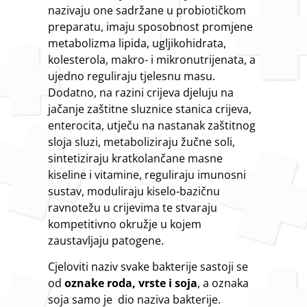
nazivaju one sadržane u probiotičkom
preparatu, imaju sposobnost promjene
metabolizma lipida, ugljikohidrata,
kolesterola, makro- i mikronutrijenata, a
ujedno reguliraju tjelesnu masu.
Dodatno, na razini crijeva djeluju na
jačanje zaštitne sluznice stanica crijeva,
enterocita, utječu na nastanak zaštitnog
sloja sluzi, metaboliziraju žučne soli,
sintetiziraju kratkolančane masne
kiseline i vitamine, reguliraju imunosni
sustav, moduliraju kiselo-bazičnu
ravnotežu u crijevima te stvaraju
kompetitivno okružje u kojem
zaustavljaju patogene.
Cjeloviti naziv svake bakterije sastoji se
od
oznake roda, vrste i soja
, a oznaka
soja samo je dio naziva bakterije.