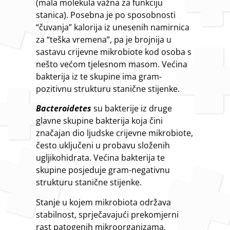
(mala molekula važna za funkciju
stanica). Posebna je po sposobnosti
“čuvanja” kalorija iz unesenih namirnica
za “teška vremena”, pa je brojnija u
sastavu crijevne mikrobiote kod osoba s
nešto većom tjelesnom masom. Većina
bakterija iz te skupine ima gram-
pozitivnu strukturu stanične stijenke.
Bacteroidetes
su bakterije iz druge
glavne skupine bakterija koja čini
značajan dio ljudske crijevne mikrobiote,
često uključeni u probavu složenih
ugljikohidrata. Većina bakterija te
skupine posjeduje gram-negativnu
strukturu stanične stijenke.
Stanje u kojem mikrobiota održava
stabilnost, sprječavajući prekomjerni
rast patogenih mikroorganizama,