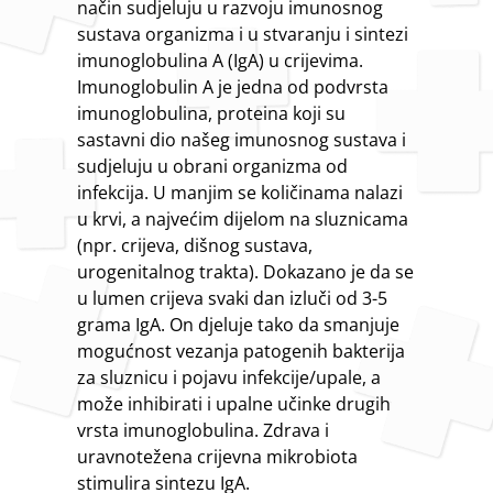
način sudjeluju u razvoju imunosnog
sustava organizma i u stvaranju i sintezi
imunoglobulina A (IgA) u crijevima.
Imunoglobulin A je jedna od podvrsta
imunoglobulina, proteina koji su
sastavni dio našeg imunosnog sustava i
sudjeluju u obrani organizma od
infekcija. U manjim se količinama nalazi
u krvi, a najvećim dijelom na sluznicama
(npr. crijeva, dišnog sustava,
urogenitalnog trakta). Dokazano je da se
u lumen crijeva svaki dan izluči od 3-5
grama IgA. On djeluje tako da smanjuje
mogućnost vezanja patogenih bakterija
za sluznicu i pojavu infekcije/upale, a
može inhibirati i upalne učinke drugih
vrsta imunoglobulina. Zdrava i
uravnotežena crijevna mikrobiota
stimulira sintezu IgA.