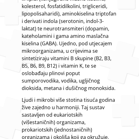
kolesterol, fosfatidilkolini, trigliceridi,
lipopolisaharidi), aminokiselina triptofan
i derivati indola (serotonin, indol-3-
laktat) te neurotransmiteri (dopamin,
kateholamini i gama amino maslačna
kiselina (GABA). Ujedno, pod utjecajem
mikroorganizama, u crijevima se
sintetiziraju vitamini B skupine (B2, B3,
B5, B6, B9, B12) i vitamin K, te se
oslobađaju plinovi poput
sumporovodika, vodika, ugljičnog
dioksida, metana i dušičnog monoksida.
Ljudi i mikrobi više stotina tisuća godina
žive zajedno u harmoniji. Taj sustav
sastavljen od eukariotskih
(višestaničnih) organizama,
prokariotskih (jednostaničnih)
organizama i okoliša koji ga okružuje,