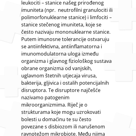
leukociti – stanice našeg prirođenog
imuniteta (npr. neutrofilni granulociti ili
polimorfonuklearne stanice) i limfociti –
stanice stečenog imuniteta, koje se
često nazivaju mononuklearne stanice.
Putem imunosne tolerancije ostvaruju
se antiinfektivna, antiinflamatorna i
imunomodulatorna uloga između
organizma i glavnog fiziološkog sustava
obrane organizma od vanjskih,
uglavnom štetnih utjecaja virusa,
bakterija, gljivica i ostalih potencijalnih
disruptora. Te disruptore najčešće
nazivamo patogenim
mikroorganizmima. Riječ je o
strukturama koje mogu uzrokovati
bolesti u domaćinu te su često
povezane s disbiozom ili narušenom
ravnotežom mikrobiote. Među njima