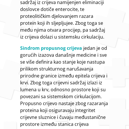
sadržaj iz crijeva namijenjen eliminaciji
doslovce dotiče enterocite, te
proteolitičkim djelovanjem razara
protein koji ih sljepljujee. Zbog toga se
među njima otvara procijep, pa sadržaj
iz crijeva dolazi u sistemsku cirkulaciju.
Sindrom propusnog crijeva
jedan je od
gorućih izazova današnje medicine i sve
se više definira kao stanje koje nastupa
prilikom strukturnog narušavanja
prirodne granice između epitela crijeva i
krvi. Zbog toga crijevni sadržaj izlazi iz
lumena u krv, odnosno prostore koji su
povezani sa sistemskom cirkulacijom.
Propusno crijevo nastaje zbog razaranja
proteina koji osiguravaju integritet
crijevne sluznice i čuvaju međustanične
prostore između stanica crijeva