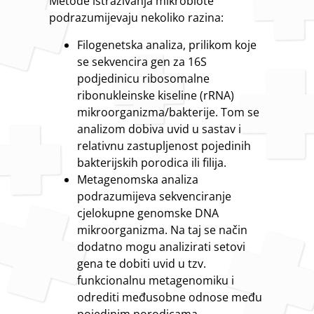
Metode istraživanja mikrobiote
podrazumijevaju nekoliko razina:
Filogenetska analiza, prilikom koje
se sekvencira gen za 16S
podjedinicu ribosomalne
ribonukleinske kiseline (rRNA)
mikroorganizma/bakterije. Tom se
analizom dobiva uvid u sastav i
relativnu zastupljenost pojedinih
bakterijskih porodica ili filija.
Metagenomska analiza
podrazumijeva sekvenciranje
cjelokupne genomske DNA
mikroorganizma. Na taj se način
dodatno mogu analizirati setovi
gena te dobiti uvid u tzv.
funkcionalnu metagenomiku i
odrediti međusobne odnose među
pojedinim porodicama