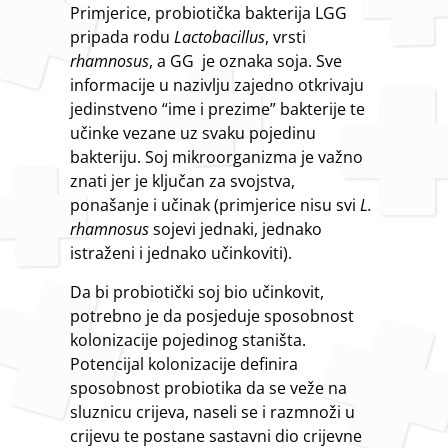
Primjerice, probiotička bakterija LGG
pripada rodu
Lactobacillus
, vrsti
rhamnosus
, a GG je oznaka soja. Sve
informacije u nazivlju zajedno otkrivaju
jedinstveno “ime i prezime” bakterije te
učinke vezane uz svaku pojedinu
bakteriju. Soj mikroorganizma je važno
znati jer je ključan za svojstva,
ponašanje i učinak (primjerice nisu svi
L.
rhamnosus
sojevi jednaki, jednako
istraženi i jednako učinkoviti).
Da bi probiotički soj bio učinkovit,
potrebno je da posjeduje sposobnost
kolonizacije pojedinog staništa.
Potencijal kolonizacije definira
sposobnost probiotika da se veže na
sluznicu crijeva, naseli se i razmnoži u
crijevu te postane sastavni dio crijevne