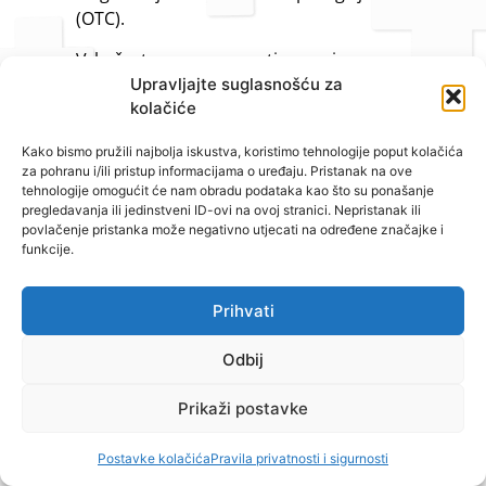
(OTC).
Vrlo često se u preparatima, osim
jednog soja, nalaze i dodatni sojevi
Upravljajte suglasnošću za
kolačiće
bakterija, pa se takav proizvod naziva
multisojni probiotički proizvod
. To je
Kako bismo pružili najbolja iskustva, koristimo tehnologije poput kolačića
proizvod koji sadrži više od jedne vrste
za pohranu i/ili pristup informacijama o uređaju. Pristanak na ove
ili sojeva bakterija, a ponekad uključuje i
tehnologije omogućit će nam obradu podataka kao što su ponašanje
pregledavanja ili jedinstveni ID-ovi na ovoj stranici. Nepristanak ili
neke vrste gljivica s dokazanim
povlačenje pristanka može negativno utjecati na određene značajke i
dobrobitima za zdravlje. Svaki od sojeva
funkcije.
u multisojnom preparatu treba biti
prisutan u količini u kojoj je studijama
Prihvati
dokazano da ima željeni učinak. Izbor
sojeva i njihove količine u proizvodu
Odbij
ovise o stanju ili potrebi za koju se
proizvod namjerava koristiti.
Prikaži postavke
Sve se više spominje i utjecaj mikrobiote,
Postavke kolačića
Pravila privatnosti i sigurnosti
posebno crijevne flore, na središnji