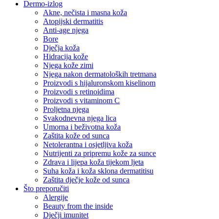
Dermo-izlog
Akne, nečista i masna koža
Atopijski dermatitis
Anti-age njega
Bore
Dječja koža
Hidracija kože
Njega kože zimi
Njega nakon dermatoloških tretmana
Proizvodi s hijaluronskom kiselinom
Proizvodi s retinoidima
Proizvodi s vitaminom C
Proljetna njega
Svakodnevna njega lica
Umorna i beživotna koža
Zaštita kože od sunca
Netolerantna i osjetljiva koža
Nutrijenti za pripremu kože za sunce
Zdrava i lijepa koža tijekom ljeta
Suha koža i koža sklona dermatitisu
Zaštita dječje kože od sunca
Što preporučiti
Alergije
Beauty from the inside
Dječji imunitet