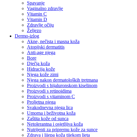
Spavanje
Vaginalno zdravlje
Vitamin C
Vitamin D
Zdravlje očiju
Željezo
Dermo-izlog
Akne, nečista i masna koža
Atopijski dermatitis
Anti-age njega
Bore
Dječja koža
Hidracija kože
Njega kože zimi
Njega nakon dermatoloških tretmana
Proizvodi s hijaluronskom kiselinom
Proizvodi s retinoidima
Proizvodi s vitaminom C
Proljetna njega
Svakodnevna njega lica
Umorna i beživotna koža
Zaštita kože od sunca
Netolerantna i osjetljiva koža
Nutrijenti za pripremu kože za sunce
Zdrava i lijepa koža tijekom ljeta