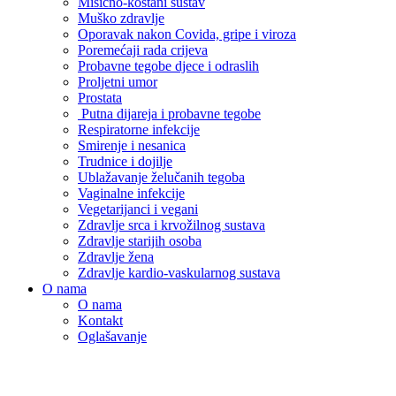
Mišićno-koštani sustav
Muško zdravlje
Oporavak nakon Covida, gripe i viroza
Poremećaji rada crijeva
Probavne tegobe djece i odraslih
Proljetni umor
Prostata
Putna dijareja i probavne tegobe
Respiratorne infekcije
Smirenje i nesanica
Trudnice i dojilje
Ublažavanje želučanih tegoba
Vaginalne infekcije
Vegetarijanci i vegani
Zdravlje srca i krvožilnog sustava
Zdravlje starijih osoba
Zdravlje žena
Zdravlje kardio-vaskularnog sustava
O nama
O nama
Kontakt
Oglašavanje