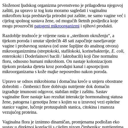
Složenost ljudskog organizma prvenstveno je prilagođena njegovoj
zaštiti, pa upravo iz tog kuta moramo sagledati i vaginalnu
mikrofloru koja predstavlja prirodni put zaštite, ne samo vagine već i
cijelog spolnog sustava žene, od mogućih štetnih posljedica koje
mogu prouzročiti
patogeni mikroorganizmi
i njihovi produkti.
Razdoblje trudnoće je vrijeme rasta u „sterilnom okruženju“, a
tijekom poroda i unutar sljedećih 48 sati započinje naseljavanje
vagine i probavnog sustava (od usne šupljine do analnog otvora)
mikroorganizmima (streptokoki, stafilokoki, korinebakterije,
E. coli
,
enterokoki i Doderlainovi bacili / laktobacili) koji čine normalnu
floru, odnosno humani mikrobiom. On nastaje kolonizacijom
tijekom prolaska djeteta kroz porođajni kanal i apsorpcijom
mikroorganizama s kože majke neposredno nakon poroda.
Upravo se odnos mikrobioma i domaćina kreće u smjeru obostrane
dobrobiti – čimbenici flore dobivaju nutrijente dok domaćin
izgrađuje imunosni odgovor, stabilan milje i zaštitu. Sastav
vaginalne flore nastaje kao rezultat interakcije hormonalnog statusa
žene, patogena i genotipa žene s kojim su u izravnoj vezi epitelne
stanice vagine, lučenje protuupalnih stanica, citokina i manoza
vezujućeg proteina.
Vaginalna flora je iznimno dinamičan, promjenama podložan eko
sustav u direktnoj korelaciji s cijelim nizom čimbenika: nutrijentima