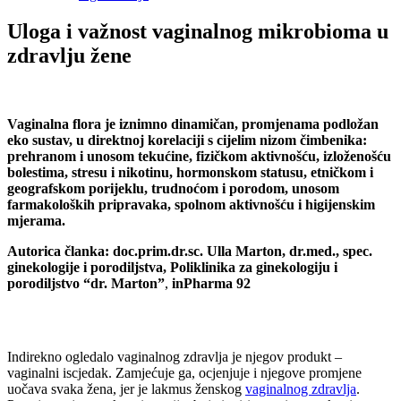
Uloga i važnost vaginalnog mikrobioma u
zdravlju žene
Vaginalna flora je iznimno dinamičan, promjenama podložan
eko sustav, u direktnoj korelaciji s cijelim nizom čimbenika:
prehranom i unosom tekućine, fizičkom aktivnošću, izloženošću
bolestima, stresu i nikotinu, hormonskom statusu, etničkom i
geografskom porijeklu, trudnoćom i porodom, unosom
farmakoloških pripravaka, spolnom aktivnošću i higijenskim
mjerama.
Autorica članka: doc.prim.dr.sc. Ulla Marton, dr.med., spec.
ginekologije i porodiljstva, Poliklinika za ginekologiju i
porodiljstvo “dr. Marton”
,
inPharma 92
Indirekno ogledalo vaginalnog zdravlja je njegov produkt –
vaginalni iscjedak. Zamjećuje ga, ocjenjuje i njegove promjene
uočava svaka žena, jer je lakmus ženskog
vaginalnog zdravlja
.