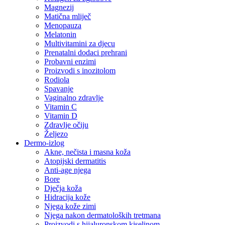
Magnezij
Matična mliječ
Menopauza
Melatonin
Multivitamini za djecu
Prenatalni dodaci prehrani
Probavni enzimi
Proizvodi s inozitolom
Rodiola
Spavanje
Vaginalno zdravlje
Vitamin C
Vitamin D
Zdravlje očiju
Željezo
Dermo-izlog
Akne, nečista i masna koža
Atopijski dermatitis
Anti-age njega
Bore
Dječja koža
Hidracija kože
Njega kože zimi
Njega nakon dermatoloških tretmana
Proizvodi s hijaluronskom kiselinom