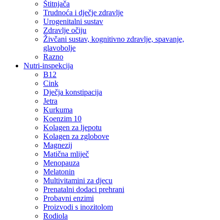
Štitnjača
Trudnoća i dječje zdravlje
Urogenitalni sustav
Zdravlje očiju
Živčani sustav, kognitivno zdravlje, spavanje,
glavobolje
Razno
Nutri-inspekcija
B12
Cink
Dječja konstipacija
Jetra
Kurkuma
Koenzim 10
Kolagen za ljepotu
Kolagen za zglobove
Magnezij
Matična mliječ
Menopauza
Melatonin
Multivitamini za djecu
Prenatalni dodaci prehrani
Probavni enzimi
Proizvodi s inozitolom
Rodiola