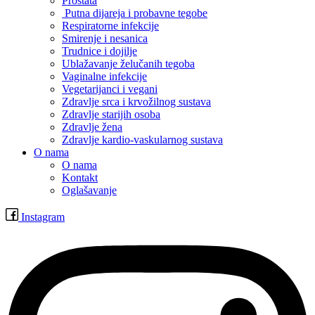
Prostata
Putna dijareja i probavne tegobe
Respiratorne infekcije
Smirenje i nesanica
Trudnice i dojilje
Ublažavanje želučanih tegoba
Vaginalne infekcije
Vegetarijanci i vegani
Zdravlje srca i krvožilnog sustava
Zdravlje starijih osoba
Zdravlje žena
Zdravlje kardio-vaskularnog sustava
O nama
O nama
Kontakt
Oglašavanje
Instagram