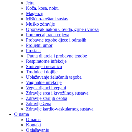
Jetra
Koža, kosa, nokti
Magenzij
Mišićno-koštani sustav
Muško zdravlje
Oporavak nakon Covida, gripe i viroza
Poremećaji rada crijeva
Probavne tegobe djece i odraslih
Proljetni umor
Prostata
Putna dijareja i probavne tegobe
Respiratorne infekcije
Smirenje i nesanica
Trudnice i dojilje
Ublažavanje želučanih tegoba
Vaginalne infekcije
Vegetarijanci i vegani
Zdravlje srca i krvožilnog sustava
Zdravlje starijih osoba
Zdravlje žena
Zdravlje kardio-vaskularnog sustava
O nama
O nama
Kontakt
Oglašavanje