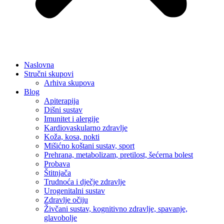
Naslovna
Stručni skupovi
Arhiva skupova
Blog
Apiterapija
Dišni sustav
Imunitet i alergije
Kardiovaskularno zdravlje
Koža, kosa, nokti
Mišićno koštani sustav, sport
Prehrana, metabolizam, pretilost, šećerna bolest
Probava
Štitnjača
Trudnoća i dječje zdravlje
Urogenitalni sustav
Zdravlje očiju
Živčani sustav, kognitivno zdravlje, spavanje,
glavobolje