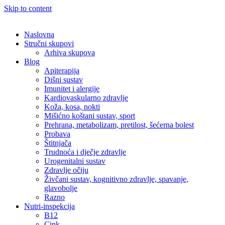
Skip to content
Naslovna
Stručni skupovi
Arhiva skupova
Blog
Apiterapija
Dišni sustav
Imunitet i alergije
Kardiovaskularno zdravlje
Koža, kosa, nokti
Mišićno koštani sustav, sport
Prehrana, metabolizam, pretilost, šećerna bolest
Probava
Štitnjača
Trudnoća i dječje zdravlje
Urogenitalni sustav
Zdravlje očiju
Živčani sustav, kognitivno zdravlje, spavanje,
glavobolje
Razno
Nutri-inspekcija
B12
Cink