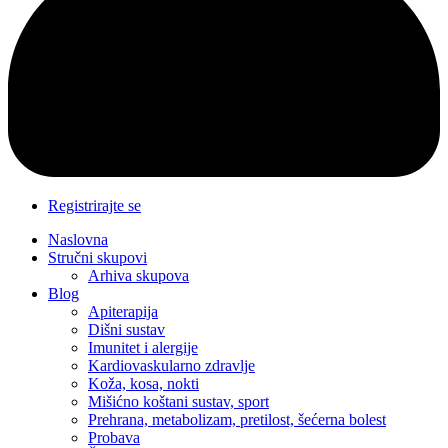
Registrirajte se
Naslovna
Stručni skupovi
Arhiva skupova
Blog
Apiterapija
Dišni sustav
Imunitet i alergije
Kardiovaskularno zdravlje
Koža, kosa, nokti
Mišićno koštani sustav, sport
Prehrana, metabolizam, pretilost, šećerna bolest
Probava