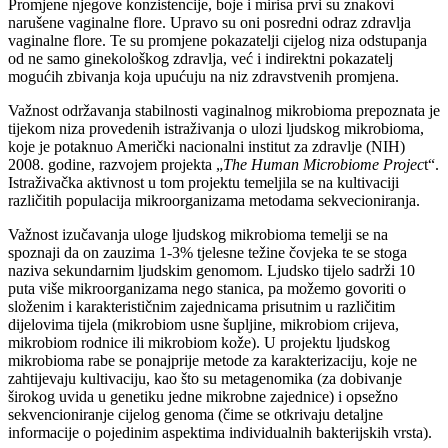
Promjene njegove konzistencije, boje i mirisa prvi su znakovi
narušene vaginalne flore. Upravo su oni posredni odraz zdravlja
vaginalne flore. Te su promjene pokazatelji cijelog niza odstupanja
od ne samo ginekološkog zdravlja, već i indirektni pokazatelj
mogućih zbivanja koja upućuju na niz zdravstvenih promjena.
Važnost održavanja stabilnosti vaginalnog mikrobioma prepoznata je
tijekom niza provedenih istraživanja o ulozi ljudskog mikrobioma,
koje je potaknuo Američki nacionalni institut za zdravlje (NIH)
2008. godine, razvojem projekta „
The Human Microbiome Projec
t“.
Istraživačka aktivnost u tom projektu temeljila se na kultivaciji
različitih populacija mikroorganizama metodama sekvecioniranja.
Važnost izučavanja uloge ljudskog mikrobioma temelji se na
spoznaji da on zauzima 1-3% tjelesne težine čovjeka te se stoga
naziva sekundarnim ljudskim genomom. Ljudsko tijelo sadrži 10
puta više mikroorganizama nego stanica, pa možemo govoriti o
složenim i karakterističnim zajednicama prisutnim u različitim
dijelovima tijela (mikrobiom usne šupljine, mikrobiom crijeva,
mikrobiom rodnice ili mikrobiom kože). U projektu ljudskog
mikrobioma rabe se ponajprije metode za karakterizaciju, koje ne
zahtijevaju kultivaciju, kao što su metagenomika (za dobivanje
širokog uvida u genetiku jedne mikrobne zajednice) i opsežno
sekvencioniranje cijelog genoma (čime se otkrivaju detaljne
informacije o pojedinim aspektima individualnih bakterijskih vrsta).