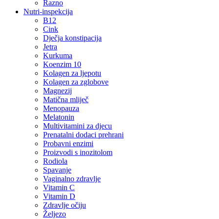
Razno
Nutri-inspekcija
B12
Cink
Dječja konstipacija
Jetra
Kurkuma
Koenzim 10
Kolagen za ljepotu
Kolagen za zglobove
Magnezij
Matična mliječ
Menopauza
Melatonin
Multivitamini za djecu
Prenatalni dodaci prehrani
Probavni enzimi
Proizvodi s inozitolom
Rodiola
Spavanje
Vaginalno zdravlje
Vitamin C
Vitamin D
Zdravlje očiju
Željezo