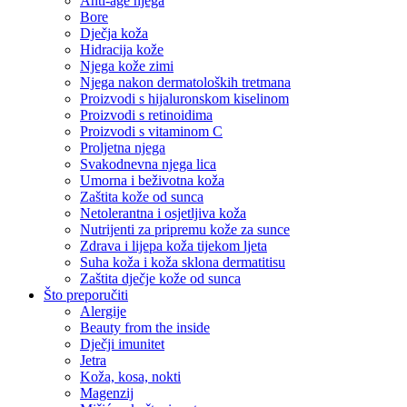
Anti-age njega
Bore
Dječja koža
Hidracija kože
Njega kože zimi
Njega nakon dermatoloških tretmana
Proizvodi s hijaluronskom kiselinom
Proizvodi s retinoidima
Proizvodi s vitaminom C
Proljetna njega
Svakodnevna njega lica
Umorna i beživotna koža
Zaštita kože od sunca
Netolerantna i osjetljiva koža
Nutrijenti za pripremu kože za sunce
Zdrava i lijepa koža tijekom ljeta
Suha koža i koža sklona dermatitisu
Zaštita dječje kože od sunca
Što preporučiti
Alergije
Beauty from the inside
Dječji imunitet
Jetra
Koža, kosa, nokti
Magenzij