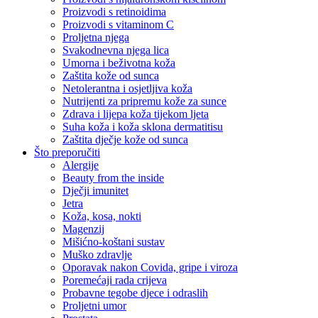
Proizvodi s retinoidima
Proizvodi s vitaminom C
Proljetna njega
Svakodnevna njega lica
Umorna i beživotna koža
Zaštita kože od sunca
Netolerantna i osjetljiva koža
Nutrijenti za pripremu kože za sunce
Zdrava i lijepa koža tijekom ljeta
Suha koža i koža sklona dermatitisu
Zaštita dječje kože od sunca
Što preporučiti
Alergije
Beauty from the inside
Dječji imunitet
Jetra
Koža, kosa, nokti
Magenzij
Mišićno-koštani sustav
Muško zdravlje
Oporavak nakon Covida, gripe i viroza
Poremećaji rada crijeva
Probavne tegobe djece i odraslih
Proljetni umor