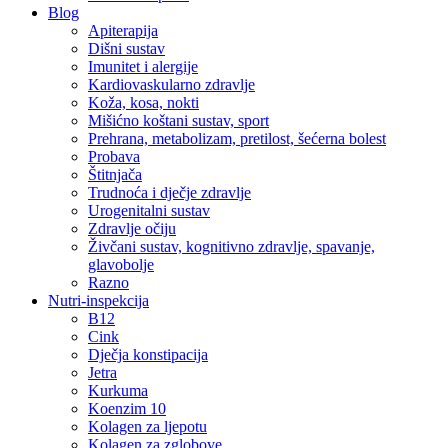
Blog
Apiterapija
Dišni sustav
Imunitet i alergije
Kardiovaskularno zdravlje
Koža, kosa, nokti
Mišićno koštani sustav, sport
Prehrana, metabolizam, pretilost, šećerna bolest
Probava
Štitnjača
Trudnoća i dječje zdravlje
Urogenitalni sustav
Zdravlje očiju
Živčani sustav, kognitivno zdravlje, spavanje,
glavobolje
Razno
Nutri-inspekcija
B12
Cink
Dječja konstipacija
Jetra
Kurkuma
Koenzim 10
Kolagen za ljepotu
Kolagen za zglobove