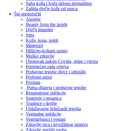
Suha koža i koža sklona dermatitisu
Zaštita dječje kože od sunca
Što preporučiti
Alergije
Beauty from the inside
Dječji imunitet
Jetra
Koža, kosa, nokti
Magenzij
Mišićno-koštani sustav
Muško zdravlje
Oporavak nakon Covida, gripe i viroza
Poremećaji rada crijeva
Probavne tegobe djece i odraslih
Proljetni umor
Prostata
Putna dijareja i probavne tegobe
Respiratorne infekcije
Smirenje i nesanica
Trudnice i dojilje
Ublažavanje želučanih tegoba
Vaginalne infekcije
Vegetarijanci i vegani
Zdravlje srca i krvožilnog sustava
Zdravlje starijih osoba