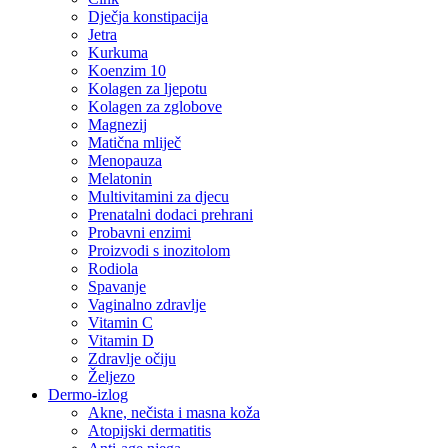
Dječja konstipacija
Jetra
Kurkuma
Koenzim 10
Kolagen za ljepotu
Kolagen za zglobove
Magnezij
Matična mliječ
Menopauza
Melatonin
Multivitamini za djecu
Prenatalni dodaci prehrani
Probavni enzimi
Proizvodi s inozitolom
Rodiola
Spavanje
Vaginalno zdravlje
Vitamin C
Vitamin D
Zdravlje očiju
Željezo
Dermo-izlog
Akne, nečista i masna koža
Atopijski dermatitis