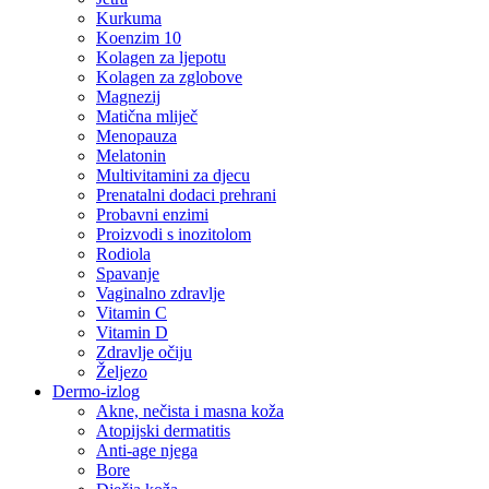
Kurkuma
Koenzim 10
Kolagen za ljepotu
Kolagen za zglobove
Magnezij
Matična mliječ
Menopauza
Melatonin
Multivitamini za djecu
Prenatalni dodaci prehrani
Probavni enzimi
Proizvodi s inozitolom
Rodiola
Spavanje
Vaginalno zdravlje
Vitamin C
Vitamin D
Zdravlje očiju
Željezo
Dermo-izlog
Akne, nečista i masna koža
Atopijski dermatitis
Anti-age njega
Bore