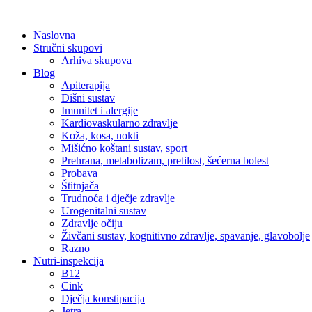
Skip
to
Naslovna
content
Stručni skupovi
Arhiva skupova
Blog
Apiterapija
Dišni sustav
Imunitet i alergije
Kardiovaskularno zdravlje
Koža, kosa, nokti
Mišićno koštani sustav, sport
Prehrana, metabolizam, pretilost, šećerna bolest
Probava
Štitnjača
Trudnoća i dječje zdravlje
Urogenitalni sustav
Zdravlje očiju
Živčani sustav, kognitivno zdravlje, spavanje, glavobolje
Razno
Nutri-inspekcija
B12
Cink
Dječja konstipacija
Jetra