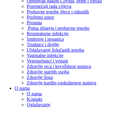
Oporavak nakon Covida, gripe i viroza
Poremećaji rada crijeva
Probavne tegobe djece i odraslih
Proljetni umor
Prostata
Putna dijareja i probavne tegobe
Respiratorne infekcije
Smirenje i nesanica
Trudnice i dojilje
Ublažavanje želučanih tegoba
Vaginalne infekcije
Vegetarijanci i vegani
Zdravlje srca i krvožilnog sustava
Zdravlje starijih osoba
Zdravlje žena
Zdravlje kardio-vaskularnog sustava
O nama
O nama
Kontakt
Oglašavanje